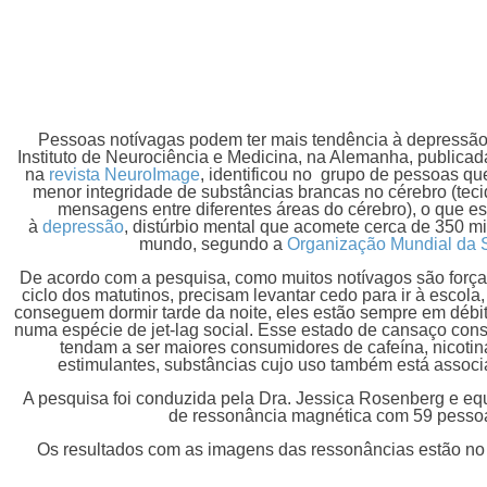
Pessoas notívagas podem ter mais tendência à
depressão
Instituto de Neurociência e Medicina, na Alemanha, publica
na
revista NeuroImage
, identificou no grupo de pessoas 
menor integridade de substâncias brancas no cérebro (te
mensagens entre diferentes áreas do cérebro), o que es
à
depressão
, distúrbio mental que acomete cerca de 350 m
mundo, segundo a
Organização Mundial da 
De acordo com a pesquisa, como muitos notívagos são forç
ciclo dos matutinos, precisam levantar cedo para ir à escola, 
conseguem dormir tarde da noite, eles estão sempre em débi
numa espécie de jet-lag social. Esse estado de cansaço cons
tendam a ser maiores consumidores de cafeína, nicotina
estimulantes, substâncias cujo uso também está assoc
A pesquisa foi conduzida pela Dra. Jessica Rosenberg e equ
de ressonância magnética com 59 pesso
Os resultados com as imagens das ressonâncias estão no