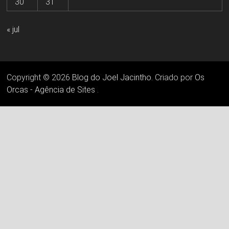
30
31
« jul
Copyright © 2026
Blog do Joel Jacintho
. Criado por
Os
Orcas - Agência de Sites
.