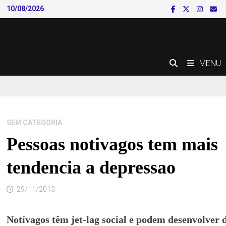
Skip
10/08/2026
to
content
MENU
SEM CATEGORIA
Pessoas notivagos tem mais
tendencia a depressao
29/11/2013
Notívagos têm jet-lag social e podem desenvolver 