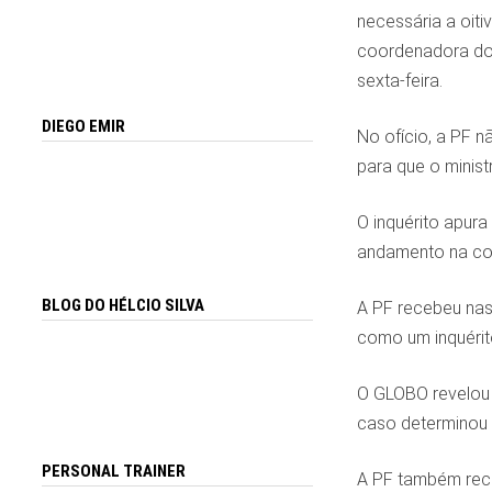
necessária a oiti
coordenadora do S
sexta-feira.
DIEGO EMIR
No ofício, a PF n
para que o minist
O inquérito apura
andamento na cor
BLOG DO HÉLCIO SILVA
A PF recebeu nas
como um inquérito
O GLOBO revelou 
caso determinou 
PERSONAL TRAINER
A PF também rece