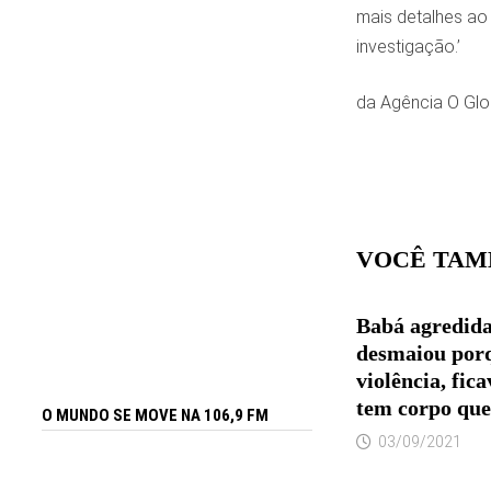
mais detalhes ao
investigação.’
da Agência O Gl
VOCÊ TAM
Babá agredida
desmaiou porq
violência, fic
tem corpo que
O MUNDO SE MOVE NA 106,9 FM
03/09/2021