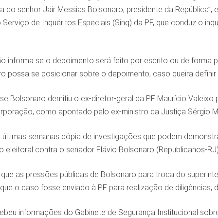
va do senhor Jair Messias Bolsonaro, presidente da República”,
erviço de Inquéritos Especiais (Sinq) da PF, que conduz o inquér
ão informa se o depoimento será feito por escrito ou de forma pr
ro possa se posicionar sobre o depoimento, caso queira definir 
 se Bolsonaro demitiu o ex-diretor-geral da PF Maurício Valeixo
poração, como apontado pelo ex-ministro da Justiça Sérgio M
 últimas semanas cópia de investigações que podem demonstrar 
 eleitoral contra o senador Flávio Bolsonaro (Republicanos-RJ)
que as pressões públicas de Bolsonaro para troca do superint
que o caso fosse enviado à PF para realização de diligências,
beu informações do Gabinete de Segurança Institucional sobre