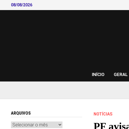
Skip
08/08/2026
to
content
INÍCIO
GERAL
ARQUIVOS
NOTÍCIAS
PF avis
Arquivos