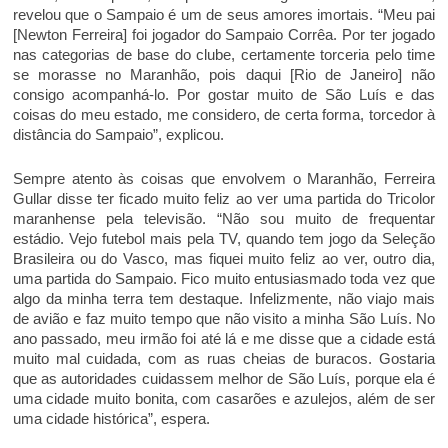
revelou que o Sampaio é um de seus amores imortais. “Meu pai
[Newton Ferreira] foi jogador do Sampaio Corrêa. Por ter jogado
nas categorias de base do clube, certamente torceria pelo time
se morasse no Maranhão, pois daqui [Rio de Janeiro] não
consigo acompanhá-lo. Por gostar muito de São Luís e das
coisas do meu estado, me considero, de certa forma, torcedor à
distância do Sampaio”, explicou.
Sempre atento às coisas que envolvem o Maranhão, Ferreira
Gullar disse ter ficado muito feliz ao ver uma partida do Tricolor
maranhense pela televisão. “Não sou muito de frequentar
estádio. Vejo futebol mais pela TV, quando tem jogo da Seleção
Brasileira ou do Vasco, mas fiquei muito feliz ao ver, outro dia,
uma partida do Sampaio. Fico muito entusiasmado toda vez que
algo da minha terra tem destaque. Infelizmente, não viajo mais
de avião e faz muito tempo que não visito a minha São Luís. No
ano passado, meu irmão foi até lá e me disse que a cidade está
muito mal cuidada, com as ruas cheias de buracos. Gostaria
que as autoridades cuidassem melhor de São Luís, porque ela é
uma cidade muito bonita, com casarões e azulejos, além de ser
uma cidade histórica”, espera.