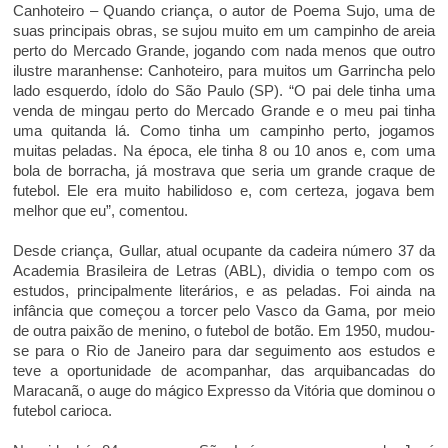
Canhoteiro – Quando criança, o autor de Poema Sujo, uma de
suas principais obras, se sujou muito em um campinho de areia
perto do Mercado Grande, jogando com nada menos que outro
ilustre maranhense: Canhoteiro, para muitos um Garrincha pelo
lado esquerdo, ídolo do São Paulo (SP). “O pai dele tinha uma
venda de mingau perto do Mercado Grande e o meu pai tinha
uma quitanda lá. Como tinha um campinho perto, jogamos
muitas peladas. Na época, ele tinha 8 ou 10 anos e, com uma
bola de borracha, já mostrava que seria um grande craque de
futebol. Ele era muito habilidoso e, com certeza, jogava bem
melhor que eu”, comentou.
Desde criança, Gullar, atual ocupante da cadeira número 37 da
Academia Brasileira de Letras (ABL), dividia o tempo com os
estudos, principalmente literários, e as peladas. Foi ainda na
infância que começou a torcer pelo Vasco da Gama, por meio
de outra paixão de menino, o futebol de botão. Em 1950, mudou-
se para o Rio de Janeiro para dar seguimento aos estudos e
teve a oportunidade de acompanhar, das arquibancadas do
Maracanã, o auge do mágico Expresso da Vitória que dominou o
futebol carioca.