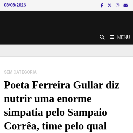
Skip
08/08/2026
to
content
MENU
SEM CATEGORIA
Poeta Ferreira Gullar diz
nutrir uma enorme
simpatia pelo Sampaio
Corrêa, time pelo qual