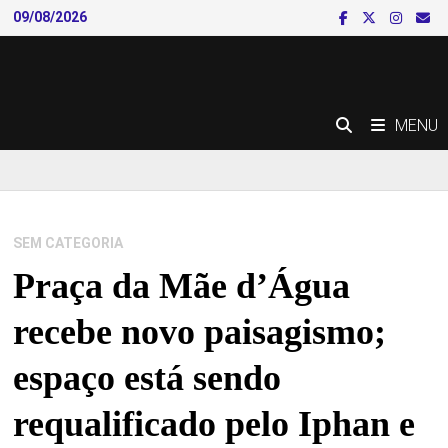
Skip
09/08/2026
to
content
MENU
SEM CATEGORIA
Praça da Mãe d’Água
recebe novo paisagismo;
espaço está sendo
requalificado pelo Iphan e