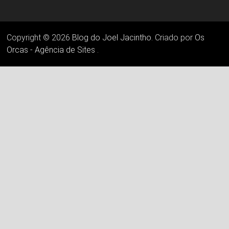
Copyright © 2026
Blog do Joel Jacintho
. Criado por
Os
Orcas - Agência de Sites
.