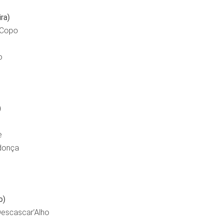
ra)
 Copo
o
)
e
donça
e
o)
Descascar’Alho