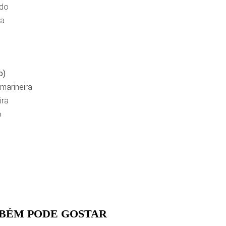
ado
da
o)
marineira
ira
o
BÉM PODE GOSTAR