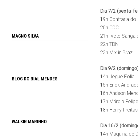
Dia 7/2 (sexta-fei
19h Confraria do
20h CDC
21h Ivete Sangal
MAGNO SILVA
22h TDN
23h Mix in Brazil
Dia 9/2 (domingo
14h Jegue Folia
BLOG DO BIAL MENDES
15h Erick Andrad
16h Andson Men
17h Márcia Felip
18h Henry Freitas
WALKIR MARINHO
Dia 16/2 (doming
14h Máquina de 