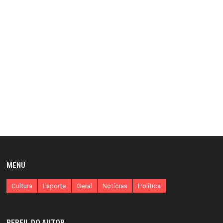
MENU
Cultura
Esporte
Geral
Notícias
Política
PERFIL DO AUTOR