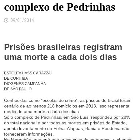
complexo de Pedrinhas
09/01/2014
Prisões brasileiras registram
uma morte a cada dois dias
ESTELITA HASS CARAZZAI
DE CURITIBA
DIOGENES CAMPANHA
DE SÃO PAULO
Conhecidas como “escolas do crime”, as prisões do Brasil foram
cenário de ao menos 218 homicídios em 2013. Isso representa
média de uma morte a cada dois dias.
Só o complexo de Pedrinhas, em São Luís, respondeu por 28%
do total nacional e por todas as mortes em prisões do Estado,
aponta levantamento da
Folha
. Alagoas, Bahia e Rondônia não
forneceram informações.
No Maranhão, que enfrenta grave crise de segurança, a chance