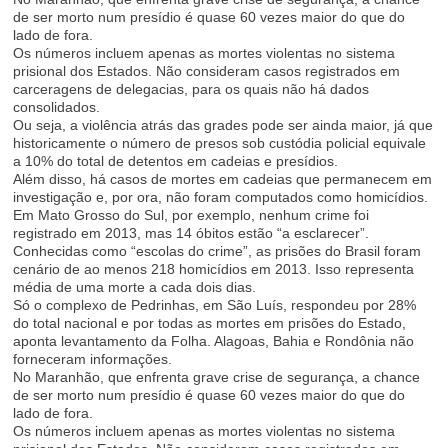
de ser morto num presídio é quase 60 vezes maior do que do
lado de fora.
Os números incluem apenas as mortes violentas no sistema
prisional dos Estados. Não consideram casos registrados em
carceragens de delegacias, para os quais não há dados
consolidados.
Ou seja, a violência atrás das grades pode ser ainda maior, já que
historicamente o número de presos sob custódia policial equivale
a 10% do total de detentos em cadeias e presídios.
Além disso, há casos de mortes em cadeias que permanecem em
investigação e, por ora, não foram computados como homicídios.
Em Mato Grosso do Sul, por exemplo, nenhum crime foi
registrado em 2013, mas 14 óbitos estão “a esclarecer”.
Conhecidas como “escolas do crime”, as prisões do Brasil foram
cenário de ao menos 218 homicídios em 2013. Isso representa
média de uma morte a cada dois dias.
Só o complexo de Pedrinhas, em São Luís, respondeu por 28%
do total nacional e por todas as mortes em prisões do Estado,
aponta levantamento da
Folha
. Alagoas, Bahia e Rondônia não
forneceram informações.
No Maranhão, que enfrenta grave crise de segurança, a chance
de ser morto num presídio é quase 60 vezes maior do que do
lado de fora.
Os números incluem apenas as mortes violentas no sistema