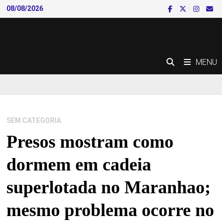
Skip
08/08/2026
to
content
MENU
SEM CATEGORIA
Presos mostram como
dormem em cadeia
superlotada no Maranhao;
mesmo problema ocorre no