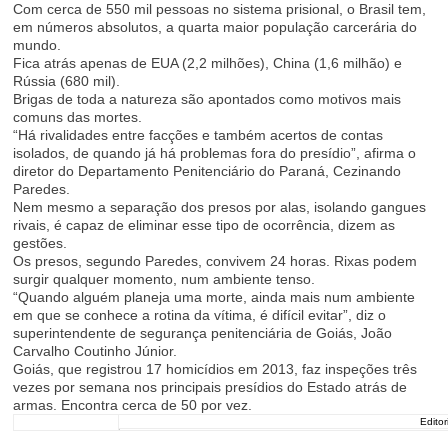
Com cerca de 550 mil pessoas no sistema prisional, o Brasil tem,
em números absolutos, a quarta maior população carcerária do
mundo.
Fica atrás apenas de EUA (2,2 milhões), China (1,6 milhão) e
Rússia (680 mil).
Brigas de toda a natureza são apontados como motivos mais
comuns das mortes.
“Há rivalidades entre facções e também acertos de contas
isolados, de quando já há problemas fora do presídio”, afirma o
diretor do Departamento Penitenciário do Paraná, Cezinando
Paredes.
Nem mesmo a separação dos presos por alas, isolando gangues
rivais, é capaz de eliminar esse tipo de ocorrência, dizem as
gestões.
Os presos, segundo Paredes, convivem 24 horas. Rixas podem
surgir qualquer momento, num ambiente tenso.
“Quando alguém planeja uma morte, ainda mais num ambiente
em que se conhece a rotina da vítima, é difícil evitar”, diz o
superintendente de segurança penitenciária de Goiás, João
Carvalho Coutinho Júnior.
Goiás, que registrou 17 homicídios em 2013, faz inspeções três
vezes por semana nos principais presídios do Estado atrás de
armas. Encontra cerca de 50 por vez.
Editor