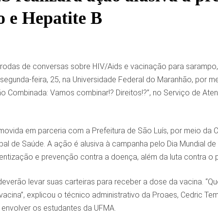
 e Hepatite B
odas de conversas sobre HIV/Aids e vacinação para sarampo, he
 segunda-feira, 25, na Universidade Federal do Maranhão, por me
o Combinada: Vamos combinar!? Direitos!?”, no Serviço de Aten
movida em parceria com a Prefeitura de São Luís, por meio da 
pal de Saúde. A ação é alusiva à campanha pelo Dia Mundial de
ientização e prevenção contra a doença, além da luta contra o 
deverão levar suas carteiras para receber a dose da vacina. “Q
cina”, explicou o técnico administrativo da Proaes, Cedric Te
 envolver os estudantes da UFMA.