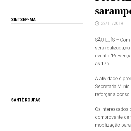
sarampo
SINTSEP-MA
22/11/2019
SÃO LUÍS – Com r
será realizada,na
evento “Prevençã
às 17h.
A atividade é pro
Secretaria Munici
reforçar a consc
SANTÊ ROUPAS
Os interessados 
comprovante de va
mobilização para