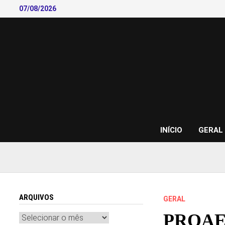
Skip
07/08/2026
to
content
INÍCIO
GERAL
ARQUIVOS
GERAL
PROAES 
Arquivos