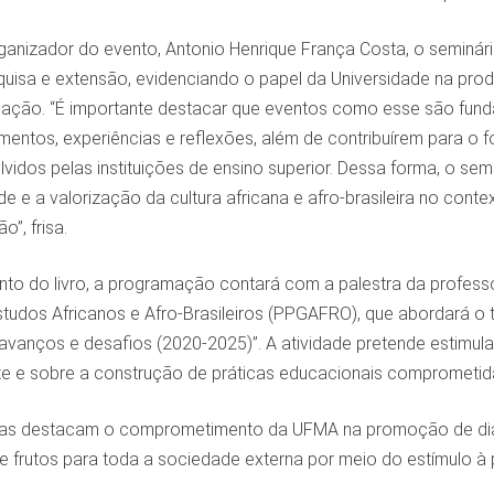
ganizador do evento, Antonio Henrique França Costa, o seminár
squisa e extensão, evidenciando o papel da Universidade na pro
ação. “É importante destacar que eventos como esse são fun
entos, experiências e reflexões, além de contribuírem para o fo
vidos pelas instituições de ensino superior. Dessa forma, o sem
dade e a valorização da cultura africana e afro-brasileira no c
o”, frisa.
to do livro, a programação contará com a palestra da profes
udos Africanos e Afro-Brasileiros (PPGAFRO), que abordará 
 avanços e desafios (2020-2025)”. A atividade pretende estimu
 e sobre a construção de práticas educacionais comprometida
s destacam o comprometimento da UFMA na promoção de diálo
e frutos para toda a sociedade externa por meio do estímulo à p