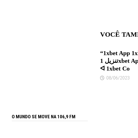
VOCÊ TAM
“1xbet App 1x
تنزيل 1xbet Apk Android و Iphone
ᐊ 1xbet Co
08/06/2023
O MUNDO SE MOVE NA 106,9 FM