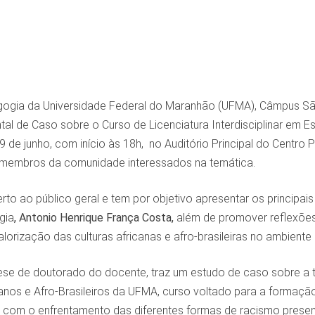
ogia da Universidade Federal do Maranhão (UFMA), Câmpus São
l de Caso sobre o Curso de Licenciatura Interdisciplinar em Es
9 de junho, com início às 18h, no Auditório Principal do Centro 
membros da comunidade interessados na temática.
rto ao público geral e tem por objetivo apresentar os principai
gia
, Antonio Henrique França Costa,
além de promover reflexões 
valorização das culturas africanas e afro-brasileiras no ambient
tese de doutorado do docente, traz um estudo de caso sobre a tra
anos e Afro-Brasileiros da UFMA, curso voltado para a forma
 e com o enfrentamento das diferentes formas de racismo prese