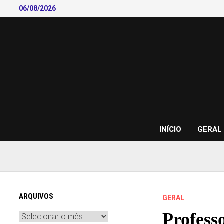
Skip
06/08/2026
to
content
INÍCIO
GERAL
ARQUIVOS
GERAL
Profess
Arquivos