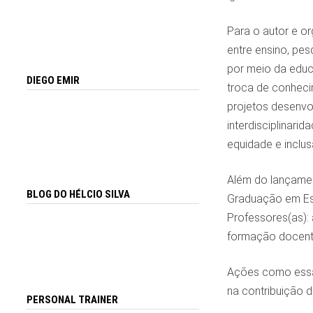
Para o autor e or
entre ensino, pe
por meio da educ
DIEGO EMIR
troca de conhecim
projetos desenvol
interdisciplinari
equidade e inclusã
Além do lançamen
BLOG DO HÉLCIO SILVA
Graduação em Est
Professores(as):
formação docente
Ações como essa
na contribuição d
PERSONAL TRAINER