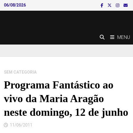
Skip
06/08/2026
to
content
MENU
SEM CATEGORIA
Programa Fantástico ao
vivo da Maria Aragão
neste domingo, 12 de junho
11/06/2011