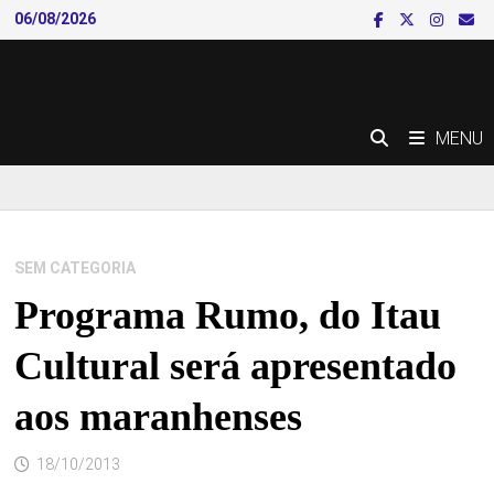
Skip
06/08/2026
to
content
MENU
SEM CATEGORIA
Programa Rumo, do Itau
Cultural será apresentado
aos maranhenses
18/10/2013