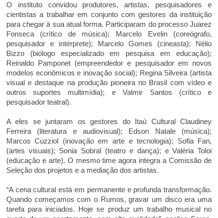
O instituto convidou produtores, artistas, pesquisadores e
cientistas a trabalhar em conjunto com gestores da instituição
para chegar à sua atual forma. Participaram do processo Juarez
Fonseca (crítico de música); Marcelo Evelin (coreógrafo,
pesquisador e intérprete); Marcelo Gomes (cineasta); Nélio
Bizzo (biólogo especializado em pesquisa em educação);
Reinaldo Pamponet (empreendedor e pesquisador em novos
modelos econômicos e inovação social); Regina Silveira (artista
visual e destaque na produção pioneira no Brasil com vídeo e
outros suportes multimídia); e Valmir Santos (crítico e
pesquisador teatral).
A eles se juntaram os gestores do Itaú Cultural Claudiney
Ferreira (literatura e audiovisual); Edson Natale (música);
Marcos Cuzziol (inovação em arte e tecnologia); Sofia Fan,
(artes visuais); Sonia Sobral (teatro e dança); e Valéria Toloi
(educação e arte). O mesmo time agora integra a Comissão de
Seleção dos projetos e a mediação dos artistas.
“A cena cultural está em permanente e profunda transformação.
Quando começamos com o Rumos, gravar um disco era uma
tarefa para iniciados. Hoje se produz um trabalho musical no