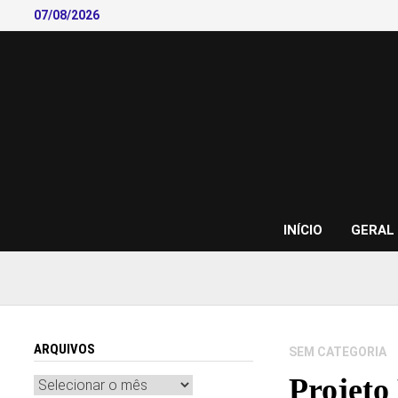
Skip
07/08/2026
to
content
INÍCIO
GERAL
ARQUIVOS
SEM CATEGORIA
Projeto
Arquivos