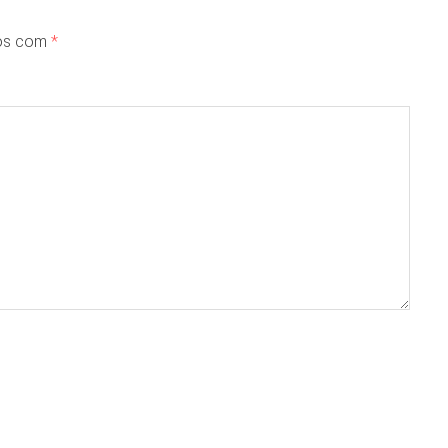
dos com
*