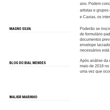
ano. Podem conco
artistas e grupo
e Caxias, os inte
Poderão se inscre
MAGNO SILVA
de formulário pa
documentos previ
envelope lacrado
necessários está 
Após análise da c
BLOG DO BIAL MENDES
maio de 2018 no 
uma vez que ocor
WALKIR MARINHO