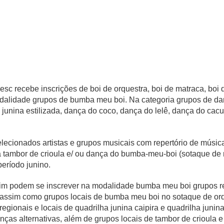
sc recebe inscrições de boi de orquestra, boi de matraca, boi
odalidade grupos de bumba meu boi. Na categoria grupos de dan
a junina estilizada, dança do coco, dança do lelê, dança do c
ecionados artistas e grupos musicais com repertório de músicas
a tambor de crioula e/ ou dança do bumba-meu-boi (sotaque de
eríodo junino.
im podem se inscrever na modalidade bumba meu boi grupos reg
assim como grupos locais de bumba meu boi no sotaque de or
regionais e locais de quadrilha junina caipira e quadrilha junin
ças alternativas, além de grupos locais de tambor de crioula 