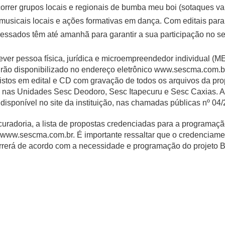
rrer grupos locais e regionais de bumba meu boi (sotaques vari
s musicais locais e ações formativas em dança. Com editais par
ressados têm até amanhã para garantir a sua participação no sel
ver pessoa física, jurídica e microempreendedor individual (ME
drão disponibilizado no endereço eletrônico www.sescma.com.br
stos em edital e CD com gravação de todos os arquivos da pr
 nas Unidades Sesc Deodoro, Sesc Itapecuru e Sesc Caxias. A 
disponível no site da instituição, nas chamadas públicas nº 04
uradoria, a lista de propostas credenciadas para a programaçã
www.sescma.com.br. É importante ressaltar que o credenciament
rerá de acordo com a necessidade e programação do projeto B