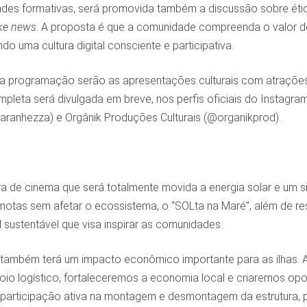
dades formativas, será promovida também a discussão sobre é
ke news
. A proposta é que a comunidade compreenda o valor de 
do uma cultura digital consciente e participativa.
a programação serão as apresentações culturais com atrações l
leta será divulgada em breve, nos perfis oficiais do Instagra
anhezza) e Orgânik Produções Culturais (@organikprod).
a de cinema que será totalmente movida a energia solar e um s
otas sem afetar o ecossistema, o “SOLta na Maré”, além de res
l sustentável que visa inspirar as comunidades.
também terá um impacto econômico importante para as ilhas. Ao
oio logístico, fortaleceremos a economia local e criaremos opo
participação ativa na montagem e desmontagem da estrutura, p