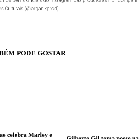
: nos perfis oficiais do Instagram das produtoras Poli Compa
s Culturais (@organikprod).
BÉM PODE GOSTAR
ae celebra Marley e
Gilberto Gil toma posse na