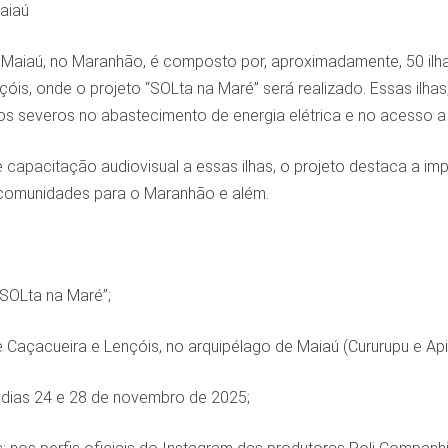
aiaú
 Maiaú, no Maranhão, é composto por, aproximadamente, 50 ilha
óis, onde o projeto “SOLta na Maré” será realizado. Essas ilhas,
s severos no abastecimento de energia elétrica e no acesso a b
 capacitação audiovisual a essas ilhas, o projeto destaca a impo
 comunidades para o Maranhão e além.
“SOLta na Maré”;
de Caçacueira e Lençóis, no arquipélago de Maiaú (Cururupu e A
 dias 24 e 28 de novembro de 2025;