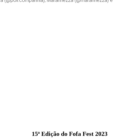
nhia (@poli.companhia), Maranhezza (@maranhezza) e
15ª Edição do Fofa Fest 2023