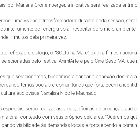
is, por Mariana Cronemberger, a iniciativa será realizada entre
erecer uma vivência transformadora: durante cada sessão, serão p
dos inteiramente por energia solar, respeitando o meio ambiente
ande – muitos pela primeira vez.
o, reflexão e diálogo, o “SOLta na Maré” exibirá filmes nacion
lecionadas pelo festival Anim!Arte e pelo Cine Sesc-MA, que re
es que selecionamos, buscamos alcançar a conexão dos morad
bordando temas sociais e comunitários que fortalecem a identid
ultura audiovisual”, analisa Nicolle Machado.
especiais, serão realizadas, ainda, oficinas de produção audiov
m a criar conteúdo com seus próprios celulares. “Queremos que
s, dando visibilidade às demandas locais e fortalecendo a comun