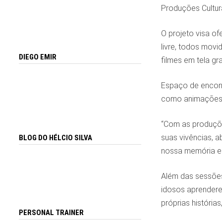
Produções Cultura
O projeto visa of
livre, todos movi
DIEGO EMIR
filmes em tela gr
Espaço de encontr
como animações se
“Com as produçõ
suas vivências, a
BLOG DO HÉLCIO SILVA
nossa memória e c
Além das sessões 
idosos aprendere
próprias história
PERSONAL TRAINER