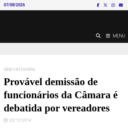
Skip
07/08/2026
to
content
MENU
SEM CATEGORIA
Provável demissão de
funcionários da Câmara é
debatida por vereadores
02/12/2014