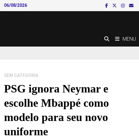
Skip
06/08/2026
to
content
MENU
SEM CATEGORIA
PSG ignora Neymar e
escolhe Mbappé como
modelo para seu novo
uniforme