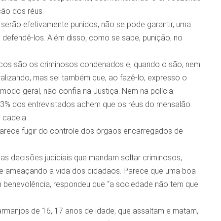
ção dos réus.
serão efetivamente punidos, não se pode garantir, uma
defendê-los. Além disso, como se sabe, punição, no
oucos são os criminosos condenados e, quando o são, nem
lizando, mas sei também que, ao fazê-lo, expresso o
odo geral, não confia na Justiça. Nem na polícia.
73% dos entrevistados achem que os réus do mensalão
 cadeia.
parece fugir do controle dos órgãos encarregados de
das decisões judiciais que mandam soltar criminosos,
s e ameaçando a vida dos cidadãos. Parece que uma boa
om benevolência, respondeu que “a sociedade não tem que
marmanjos de 16, 17 anos de idade, que assaltam e matam,