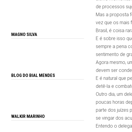
de processos suje
Mas a proposta f
vez que os mais 
Brasil, é coisa r
MAGNO SILVA
E é sobre isso q
sempre a pena co
sentimento de gra
Agora mesmo, um
devem ser conde
BLOG DO BIAL MENDES
E é natural que 
detê-la e combatê
Outro dia, um del
poucas horas dep
parte dos juízes
WALKIR MARINHO
se vingar dos ac
Entendo o delegad