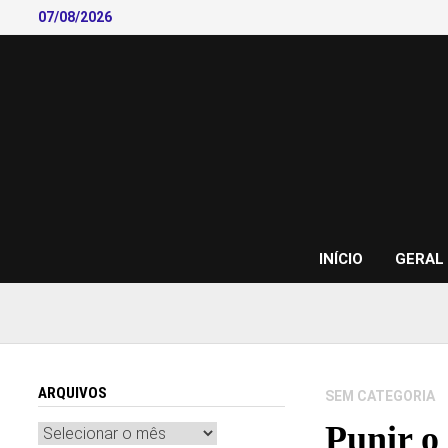
Skip
07/08/2026
to
content
INÍCIO
GERAL
ARQUIVOS
SEM CATEGORIA
Punir o
Arquivos