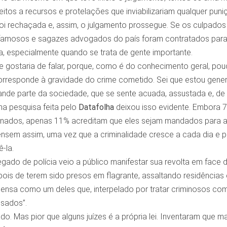
itos a recursos e protelações que inviabilizariam qualquer puni
oi rechaçada e, assim, o julgamento prossegue. Se os culpados 
famosos e sagazes advogados do país foram contratados para 
ara, especialmente quando se trata de gente importante.
ue gostaria de falar, porque, como é do conhecimento geral, p
rresponde à gravidade do crime cometido. Sei que estou genera
nde parte da sociedade, que se sente acuada, assustada e, de m
a pesquisa feita pelo
Datafolha
deixou isso evidente. Embora 
nados, apenas 11% acreditam que eles sejam mandados para a
pensem assim, uma vez que a criminalidade cresce a cada dia e 
-la.
egado de polícia veio a público manifestar sua revolta em face 
ois de terem sido presos em flagrante, assaltando residência
 pensa como um deles que, interpelado por tratar criminosos c
usados”.
o. Mas pior que alguns juízes é a própria lei. Inventaram que 