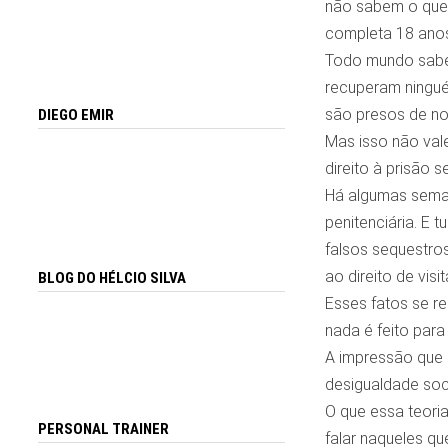
não sabem o que 
completa 18 anos,
Todo mundo sabe 
recuperam ningué
são presos de n
DIEGO EMIR
Mas isso não val
direito à prisão s
Há algumas seman
penitenciária. E 
falsos sequestros
ao direito de vis
BLOG DO HÉLCIO SILVA
Esses fatos se r
nada é feito para 
A impressão que 
desigualdade soci
O que essa teoria
PERSONAL TRAINER
falar naqueles q