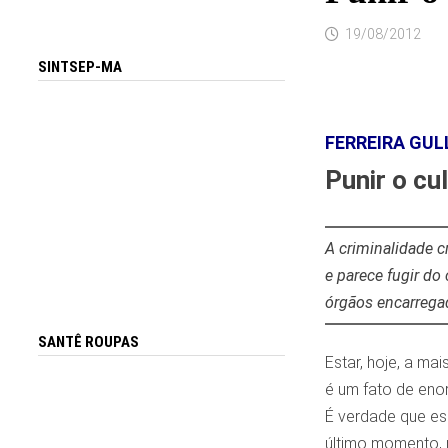
19/08/2012
SINTSEP-MA
FERREIRA GUL
Punir o cu
A criminalidade c
e parece fugir do
órgãos encarregad
SANTÊ ROUPAS
Estar, hoje, a ma
é um fato de enor
É verdade que ess
último momento, 