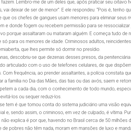
fazem. Lembro-me de um deles que, após praticar seu oitavo ho
 vai deixar de ser de menor”. E ele respondeu: “Pois é, tenho q
que os chefes de gangues usam menores para eliminar seus ri
m e donde fogem ou recebem permissão para se ressocializar ju
ovo porque assaltaram ou mataram alguém. E começa tudo de n
e só para os menores de idade. Criminosos adultos, reincidente
emiaberta, que lhes permite só dormir no presídio.
as, descobriu-se que dezenas desses presos, da penitenciária 
tudo articulado com o uso de telefones celulares, de que dispõe
. Com frequência, ao prender assaltantes, a polícia constata q
itar a família no Dia das Mães, das tias ou das avós, saem e reto
epetem a cada dia, com o conhecimento de todo mundo, especia
evitá-los ou sequer reduzi-los.
se tem é que tomou conta do sistema judiciário uma visão equi
al e, sendo assim, o criminoso, em vez de culpado, é vítima. Puni
 não explica é por que, havendo no Brasil cerca de 50 milhões 
ue de pobres não têm nada, moram em mansões de luxo e mand