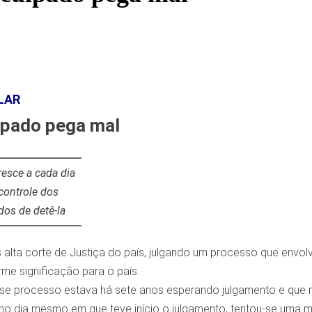
LAR
lpado pega mal
resce a cada dia
 controle dos
os de detê-la
is alta corte de Justiça do país, julgando um processo que envo
me significação para o país.
e processo estava há sete anos esperando julgamento e que muit
no dia mesmo em que teve início o julgamento, tentou-se um