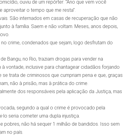
micídio, ouviu de um repórter: “Ano que vem você
ue aproveitar o tempo que me resta”.
vais. São internados em casas de recuperação que não
nto à família. Saem e não voltam. Meses, anos depois,
ovo.
s no crime, condenados que sejam, logo desfrutam do
de Bangu, no Rio, traziam drogas para vender na
m à vontade, inclusive para chantagear cidadãos forjando
ue se trata de criminosos que cumpriam pena e que, graças
rnam, não à prisão, mas à prática do crime.
lmente dos responsáveis pela aplicação da Justiça, mas
vocada, segundo a qual o crime é provocado pela
-lo seria cometer uma dupla injustiça.
de pobres, não há sequer 1 milhão de bandidos. Isso sem
am no país.