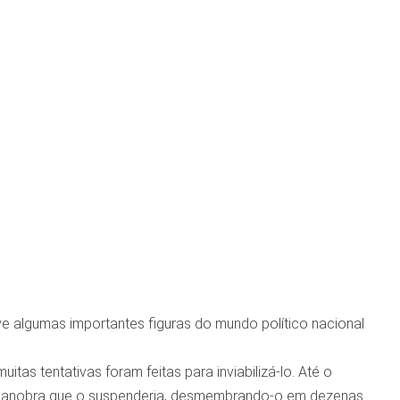
lve algumas importantes figuras do mundo político nacional
as tentativas foram feitas para inviabilizá-lo. Até o
a manobra que o suspenderia, desmembrando-o em dezenas