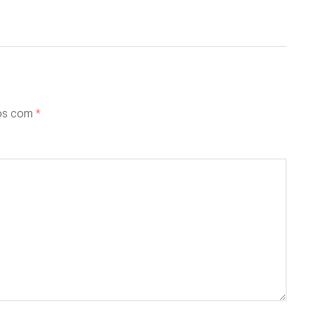
dos com
*