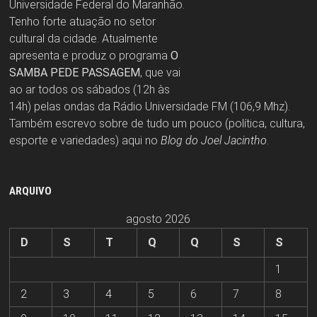
Universidade Federal do Maranhão.
Tenho forte atuação no setor
cultural da cidade. Atualmente
apresenta e produz o programa
O
SAMBA PEDE PASSAGEM
, que vai
ao ar todos os sábados (12h às
14h) pelas ondas da Rádio Universidade FM (106,9 Mhz).
Também escrevo sobre de tudo um pouco (política, cultura,
esporte e variedades) aqui no
Blog do Joel Jacintho
.
ARQUIVO
agosto 2026
D
S
T
Q
Q
S
S
1
2
3
4
5
6
7
8