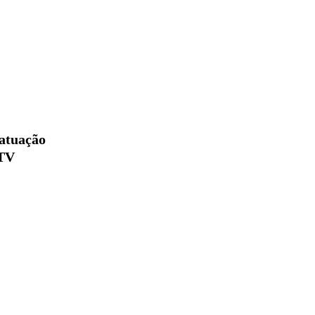
atuação
 TV