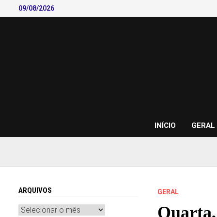
Skip
09/08/2026
to
content
INÍCIO
GERAL
ARQUIVOS
GERAL
Quarta,
Arquivos