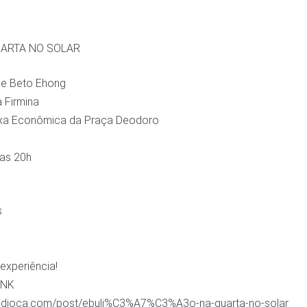
UARTA NO SOLAR
 e Beto Ehong
a Firmina
xa Econômica da Praça Deodoro
das 20h
s
experiência!
INK
ndioca.com/post/ebuli%C3%A7%C3%A3o-na-quarta-no-solar