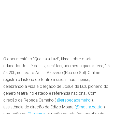
O documentário “Que haja Luz!”, filme sobre o arte
educador Josué da Luz, será lançado nesta quarta-feira, 15,
às 20h, no Teatro Arthur Azevedo (Rua do Sol). O filme
registra a história do teatro musical maranhense,
celebrando a vida e o legado de Josué da Luz, pioneiro do
gênero teatral no estado e referência nacional. Com
direção de Rebeca Carneiro (
@arebecacarneiro
),
assistência de direção de Edizio Moura (
@moura.edizio
),
captação de
@tainan.sll
, direção de arte (cenografia) de