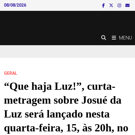
Skip
08/08/2026
to
content
MENU
GERAL
“Que haja Luz!”, curta-
metragem sobre Josué da
Luz será lançado nesta
quarta-feira, 15, às 20h, no