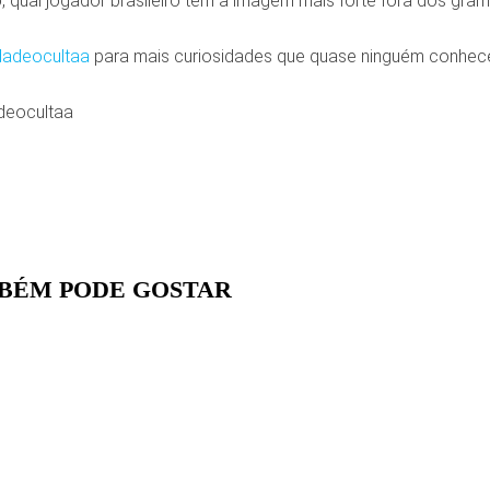
, qual jogador brasileiro tem a imagem mais forte fora dos gr
dadeocultaa
para mais curiosidades que quase ninguém conhec
deocultaa
BÉM PODE GOSTAR