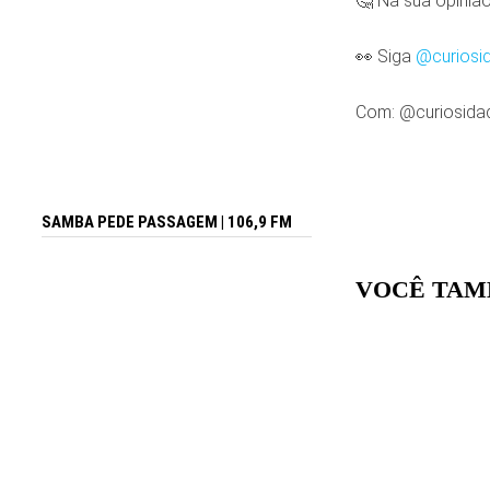
🤔 Na sua opinião
👀 Siga
@curiosi
Com:
@curiosida
SAMBA PEDE PASSAGEM | 106,9 FM
VOCÊ TAM