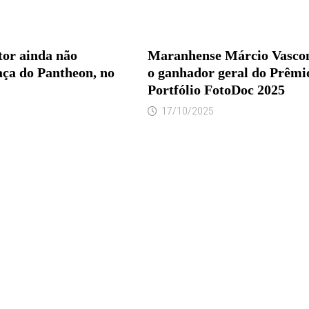
tor ainda não
Maranhense Márcio Vascon
aça do Pantheon, no
o ganhador geral do Prêmi
Portfólio FotoDoc 2025
17/10/2025