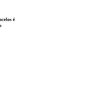
celos é
o