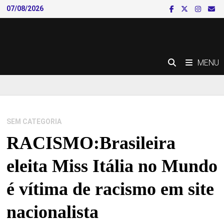
Skip
07/08/2026
to
content
MENU
SEM CATEGORIA
RACISMO:Brasileira
eleita Miss Itália no Mundo
é vítima de racismo em site
nacionalista