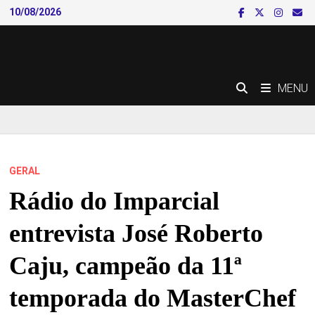
Skip
10/08/2026
to
content
MENU
GERAL
Rádio do Imparcial
entrevista José Roberto
Caju, campeão da 11ª
temporada do MasterChef