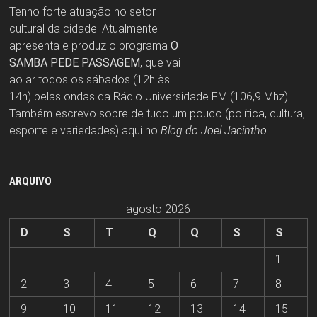
Tenho forte atuação no setor
cultural da cidade. Atualmente
apresenta e produz o programa
O
SAMBA PEDE PASSAGEM
, que vai
ao ar todos os sábados (12h às
14h) pelas ondas da Rádio Universidade FM (106,9 Mhz).
Também escrevo sobre de tudo um pouco (política, cultura,
esporte e variedades) aqui no
Blog do Joel Jacintho
.
ARQUIVO
agosto 2026
D
S
T
Q
Q
S
S
1
2
3
4
5
6
7
8
9
10
11
12
13
14
15