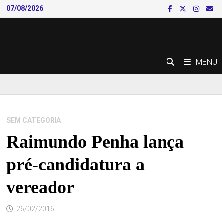
Skip
07/08/2026
to
content
MENU
SEM CATEGORIA
Raimundo Penha lança
pré-candidatura a
vereador
26/02/2016