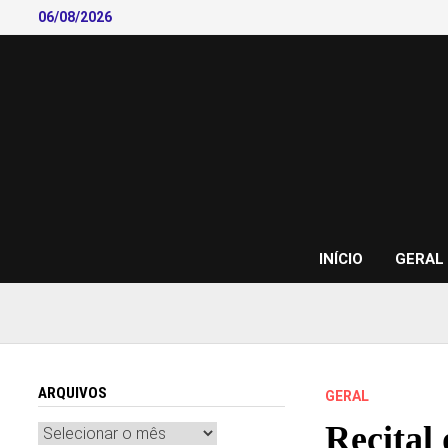
Skip
06/08/2026
to
content
INÍCIO
GERAL
ARQUIVOS
GERAL
Recital
Arquivos