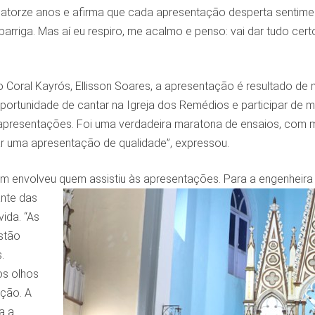
catorze anos e afirma que cada apresentação desperta sentime
 barriga. Mas aí eu respiro, me acalmo e penso: vai dar tudo ce
o Coral Kayrós, Ellisson Soares, a apresentação é resultado d
 oportunidade de cantar na Igreja dos Remédios e participar de
presentações. Foi uma verdadeira maratona de ensaios, com mu
ar uma apresentação de qualidade”, expressou.
envolveu quem assistiu às apresentações. Para a engenheira am
ante das
ida. “As
stão
.
os olhos
oção. A
a a