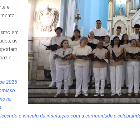
te e
timento
Mesmo em
ades, as
nsportam
 paz e
coa 2026
romisso
mover
o
rtalecendo o vínculo da instituição com a comunidade e celebran