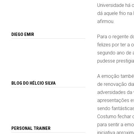
Universidade há 
dá aquele frio na
afirmou.
DIEGO EMIR
Para o regente d
felizes por ter a
segundo ano de a
pudesse prestigi
A emoção também 
BLOG DO HÉLCIO SILVA
de renovação
di
adversidades da v
apresentações e
sendo fantásticas
Costumo fechar 
para sentir a em
PERSONAL TRAINER
iniciativa aproxim