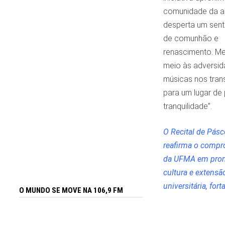
comunidade da ar
desperta um sen
de comunhão e
renascimento. 
meio às adversid
músicas nos tra
para um lugar de
tranquilidade”.
O Recital de Pás
reafirma o comp
da UFMA em pro
cultura e extensã
universitária, fo
O MUNDO SE MOVE NA 106,9 FM