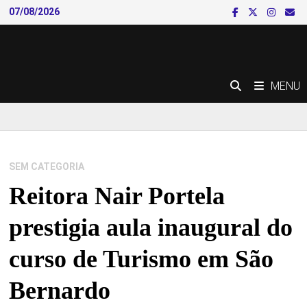
Skip
07/08/2026
to
content
MENU
SEM CATEGORIA
Reitora Nair Portela
prestigia aula inaugural do
curso de Turismo em São
Bernardo