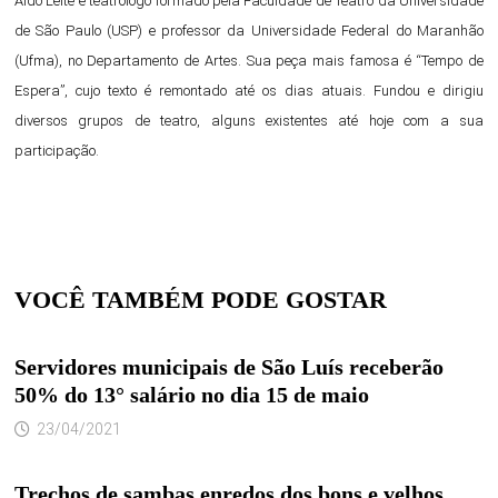
Aldo Leite
é teatrólogo formado pela Faculdade de Teatro da Universidade
de São Paulo (USP) e professor da Universidade Federal do Maranhão
(Ufma), no Departamento de Artes. Sua peça mais famosa é “Tempo de
Espera”, cujo texto é remontado até os dias atuais. Fundou e dirigiu
diversos grupos de teatro, alguns existentes até hoje com a sua
participação.
VOCÊ TAMBÉM PODE GOSTAR
Servidores municipais de São Luís receberão
50% do 13° salário no dia 15 de maio
23/04/2021
Trechos de sambas enredos dos bons e velhos