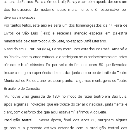
cultura do Estado. Para além do balé, Faray é também apontado como um
dos fundadores do moderno teatro maranhense e é responsável por
diversas inovações.
Por tantos feitos, este ano ele será um dos homenageados da 4ª Feira de
Livros de São Luís (Felis) e receberá atenção especial em palestra
ministrada pelo teatrólogo Aldo Leite, no espaço Café Literário.
Nascido em Cururupu (MA), Faray morou nos estados do Pará, Amapá e
no Rio de Janeiro, onde estudou e aperfeiçoou seus conhecimentos em artes
cênicas e balé clássico. Foi por volta do fim dos anos 50 que Reynaldo
trouxe consigo a experiência de estudar junto ao corpo de baile do Teatro
Municipal do Rio de Janeiro e acompanhar algumas montagens do Teatro
Brasileiro de Comédia.
“Aí, houve uma guinada de 180º no modo de fazer teatro em São Luís,
após algumas inovações que ele trouxe do cenário nacional, juntamente, é
claro, com o esforço dos que aqui estavam”, afirmou Aldo Leite.
Produção teatral
– Nessa época, final dos anos 60, surgiram alguns
grupos cuja proposta estava antenada com a produção teatral dos