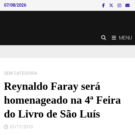
Skip
07/08/2026
to
content
MENU
SEM CATEGORIA
Reynaldo Faray será
homenageado na 4ª Feira
do Livro de São Luís
01/11/2010