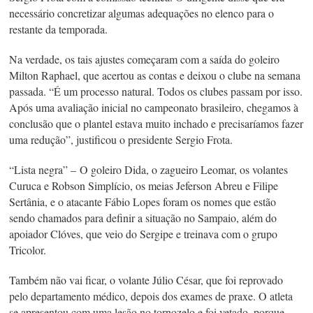
necessário concretizar algumas adequações no elenco para o
restante da temporada.
Na verdade, os tais ajustes começaram com a saída do goleiro
Milton Raphael, que acertou as contas e deixou o clube na semana
passada. “É um processo natural. Todos os clubes passam por isso.
Após uma avaliação inicial no campeonato brasileiro, chegamos à
conclusão que o plantel estava muito inchado e precisaríamos fazer
uma redução”, justificou o presidente Sergio Frota.
“Lista negra” –
O goleiro Dida, o zagueiro Leomar, os volantes
Curuca e Robson Simplício, os meias Jeferson Abreu e Filipe
Sertânia, e o atacante Fábio Lopes foram os nomes que estão
sendo chamados para definir a situação no Sampaio, além do
apoiador Clóves, que veio do Sergipe e treinava com o grupo
Tricolor.
Também não vai ficar, o volante Júlio César, que foi reprovado
pelo departamento médico, depois dos exames de praxe. O atleta
se apresentou com uma lesão no tornozelo e foi vetado, porque