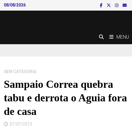
Skip
08/08/2026
to
content
MENU
SEM CATEGORIA
Sampaio Correa quebra
tabu e derrota o Aguia fora
de casa
07/07/2013