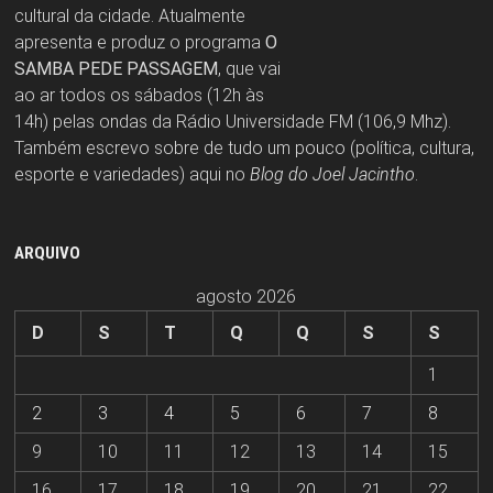
cultural da cidade. Atualmente
apresenta e produz o programa
O
SAMBA PEDE PASSAGEM
, que vai
ao ar todos os sábados (12h às
14h) pelas ondas da Rádio Universidade FM (106,9 Mhz).
Também escrevo sobre de tudo um pouco (política, cultura,
esporte e variedades) aqui no
Blog do Joel Jacintho
.
ARQUIVO
agosto 2026
D
S
T
Q
Q
S
S
1
2
3
4
5
6
7
8
9
10
11
12
13
14
15
16
17
18
19
20
21
22