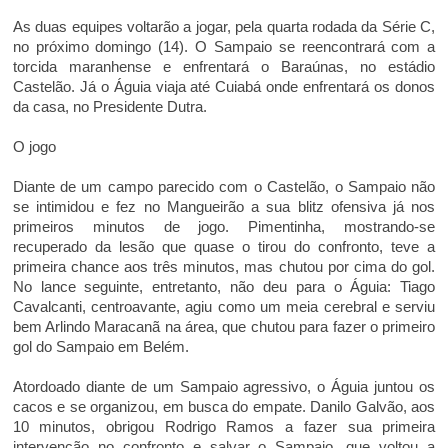
As duas equipes voltarão a jogar, pela quarta rodada da Série C,
no próximo domingo (14). O Sampaio se reencontrará com a
torcida maranhense e enfrentará o Baraúnas, no estádio
Castelão. Já o Águia viaja até Cuiabá onde enfrentará os donos
da casa, no Presidente Dutra.
O jogo
Diante de um campo parecido com o Castelão, o Sampaio não
se intimidou e fez no Mangueirão a sua blitz ofensiva já nos
primeiros minutos de jogo. Pimentinha, mostrando-se
recuperado da lesão que quase o tirou do confronto, teve a
primeira chance aos três minutos, mas chutou por cima do gol.
No lance seguinte, entretanto, não deu para o Águia: Tiago
Cavalcanti, centroavante, agiu como um meia cerebral e serviu
bem Arlindo Maracanã na área, que chutou para fazer o primeiro
gol do Sampaio em Belém.
Atordoado diante de um Sampaio agressivo, o Águia juntou os
cacos e se organizou, em busca do empate. Danilo Galvão, aos
10 minutos, obrigou Rodrigo Ramos a fazer sua primeira
intervenção no confronto e salvar o Sampaio, que voltou a