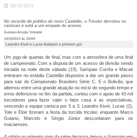
20/10/2013
No recorde de público do novo Castelão, o Tricolor derrotou os
cariocas e está a um empate do acesso.
Gustavo Arruda / Imirante
19/10/2013 às 22h54
Leandro Kivel e Lucas festejam o primeiro gol
Um jogo de quartas de final, mas com a atmosfera de uma final
de campeonato. Com a disputa de um acesso de divisão sendo
iniciada na noite deste sábado (19), Sampaio Corrêa e Macaé
entraram no estádio Castelão dispostos a dar um grande passo
para sair do Campeonato Brasileiro Série C. E o Bolivão, que
alternou entre uma grande atuação no início do segundo tempo e
erros defensivos no fim da partida, contou com o apoio de 43 mil
torcedores para fazer valer o fator casa e as expectativas,
vencendo a equipe carioca por 5 a 3. Leandro Kivel, Lucas (2),
Tote e Eloir fizeram a festa da torcida tricolor, enquanto Marco
Goiano, Marcelo e Sérgio Júnior descontaram para os
macaenses.
A vitória no primeiro jogo da série decisiva deixou o Sampaio em