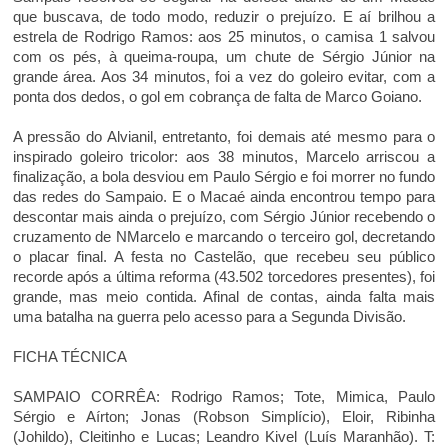
que buscava, de todo modo, reduzir o prejuízo. E aí brilhou a
estrela de Rodrigo Ramos: aos 25 minutos, o camisa 1 salvou
com os pés, à queima-roupa, um chute de Sérgio Júnior na
grande área. Aos 34 minutos, foi a vez do goleiro evitar, com a
ponta dos dedos, o gol em cobrança de falta de Marco Goiano.
A pressão do Alvianil, entretanto, foi demais até mesmo para o
inspirado goleiro tricolor: aos 38 minutos, Marcelo arriscou a
finalização, a bola desviou em Paulo Sérgio e foi morrer no fundo
das redes do Sampaio. E o Macaé ainda encontrou tempo para
descontar mais ainda o prejuízo, com Sérgio Júnior recebendo o
cruzamento de NMarcelo e marcando o terceiro gol, decretando
o placar final. A festa no Castelão, que recebeu seu público
recorde após a última reforma (43.502 torcedores presentes), foi
grande, mas meio contida. Afinal de contas, ainda falta mais
uma batalha na guerra pelo acesso para a Segunda Divisão.
FICHA TÉCNICA
SAMPAIO CORRÊA
: Rodrigo Ramos; Tote, Mimica, Paulo
Sérgio e Aírton; Jonas (Robson Simplício), Eloir, Ribinha
(Johildo), Cleitinho e Lucas; Leandro Kivel (Luís Maranhão). T: