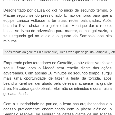
Desorientado por causa do gol no início de segundo tempo, o
Macaé seguiu sendo pressionado. E não demorou para que a
equipe carioca voltasse a ter suas redes balançadas. Após
Leandro Kivel chutar e o goleiro Luis Henrique dar o rebote,
Lucas se livrou do adversário para marcar, com o gol vazio, o
seu segundo gol no duelo e o quarto do Sampaio, aos oito
minutos.
Após rebote do goleiro Luis Henrique, Lucas fez o quarto gol do Sampaio. (Foto:
Empurrado pelos torcedores no Castelão, a blitz ofensiva tricolor
seguiu firme, com o Macaé sem reação diante das ações
adversárias. Com apenas 16 minutos de segundo tempo, surgiu
mais uma oportunidade de fazer a festa da torcida, após
Leandro Kivel ser derrubado pela defesa macaense na grande
área. Na cobrança do pênalti, Eloir não se intimidou e construiu a
goleada: 5 a 1.
Com a superioridade na partida, a festa nas arquibancadas e o
acesso praticamente encaminhado com o placar elástico, o
Sampaio resolveu se segurar na defesa diante de um Macaé