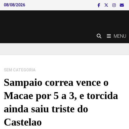
Skip
08/08/2026
to
content
MENU
SEM CATEGORIA
Sampaio correa vence o
Macae por 5 a 3, e torcida
ainda saiu triste do
Castelao