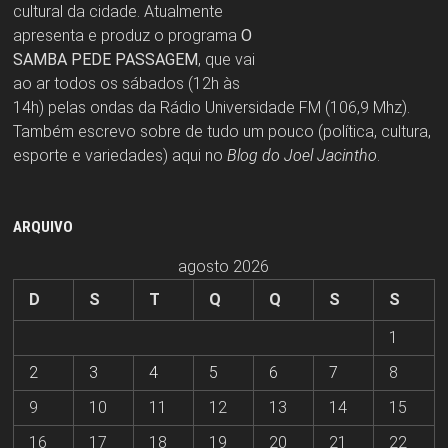
cultural da cidade. Atualmente
apresenta e produz o programa
O
SAMBA PEDE PASSAGEM
, que vai
ao ar todos os sábados (12h às
14h) pelas ondas da Rádio Universidade FM (106,9 Mhz).
Também escrevo sobre de tudo um pouco (política, cultura,
esporte e variedades) aqui no
Blog do Joel Jacintho
.
ARQUIVO
agosto 2026
D
S
T
Q
Q
S
S
1
2
3
4
5
6
7
8
9
10
11
12
13
14
15
16
17
18
19
20
21
22