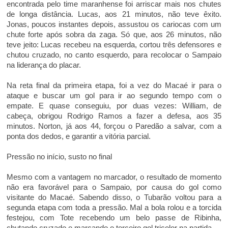
encontrada pelo time maranhense foi arriscar mais nos chutes
de longa distância. Lucas, aos 21 minutos, não teve êxito.
Jonas, poucos instantes depois, assustou os cariocas com um
chute forte após sobra da zaga. Só que, aos 26 minutos, não
teve jeito: Lucas recebeu na esquerda, cortou três defensores e
chutou cruzado, no canto esquerdo, para recolocar o Sampaio
na liderança do placar.
Na reta final da primeira etapa, foi a vez do Macaé ir para o
ataque e buscar um gol para ir ao segundo tempo com o
empate. E quase conseguiu, por duas vezes: William, de
cabeça, obrigou Rodrigo Ramos a fazer a defesa, aos 35
minutos. Norton, já aos 44, forçou o Paredão a salvar, com a
ponta dos dedos, e garantir a vitória parcial.
Pressão no início, susto no final
Mesmo com a vantagem no marcador, o resultado de momento
não era favorável para o Sampaio, por causa do gol como
visitante do Macaé. Sabendo disso, o Tubarão voltou para a
segunda etapa com toda a pressão. Mal a bola rolou e a torcida
festejou, com Tote recebendo um belo passe de Ribinha,
chutando cruzado e marcando o terceiro gol tricolor na partida.