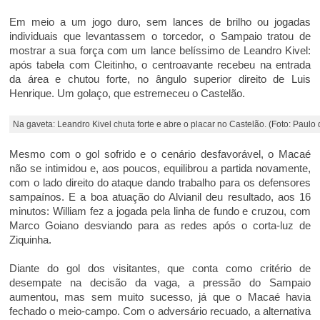
Em meio a um jogo duro, sem lances de brilho ou jogadas
individuais que levantassem o torcedor, o Sampaio tratou de
mostrar a sua força com um lance belíssimo de Leandro Kivel:
após tabela com Cleitinho, o centroavante recebeu na entrada
da área e chutou forte, no ângulo superior direito de Luis
Henrique. Um golaço, que estremeceu o Castelão.
Na gaveta: Leandro Kivel chuta forte e abre o placar no Castelão. (Foto: Paulo d
Mesmo com o gol sofrido e o cenário desfavorável, o Macaé
não se intimidou e, aos poucos, equilibrou a partida novamente,
com o lado direito do ataque dando trabalho para os defensores
sampaínos. E a boa atuação do Alvianil deu resultado, aos 16
minutos: William fez a jogada pela linha de fundo e cruzou, com
Marco Goiano desviando para as redes após o corta-luz de
Ziquinha.
Diante do gol dos visitantes, que conta como critério de
desempate na decisão da vaga, a pressão do Sampaio
aumentou, mas sem muito sucesso, já que o Macaé havia
fechado o meio-campo. Com o adversário recuado, a alternativa