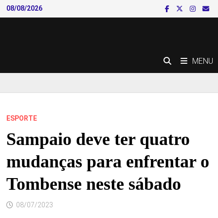
Skip
08/08/2026
to
content
MENU
ESPORTE
Sampaio deve ter quatro
mudanças para enfrentar o
Tombense neste sábado
08/07/2023