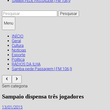
SAMBA PEDE PASSAGEM | FM 106,9
Pesquisar
por:
Menu
INÍCIO
Geral
Cultura
Notícias
Esporte
Política
RÁDIOS DA ILHA
Samba pede Passagem | FM 106,9
Sem categoria
Sampaio dispensa três jogadores
13/01/2015