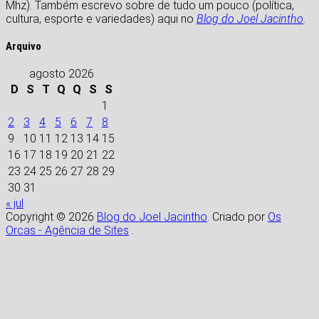
Mhz). Também escrevo sobre de tudo um pouco (política,
cultura, esporte e variedades) aqui no
Blog do Joel Jacintho
.
Arquivo
agosto 2026
D
S
T
Q
Q
S
S
1
2
3
4
5
6
7
8
9
10
11
12
13
14
15
16
17
18
19
20
21
22
23
24
25
26
27
28
29
30
31
« jul
Copyright © 2026
Blog do Joel Jacintho
. Criado por
Os
Orcas - Agência de Sites
.