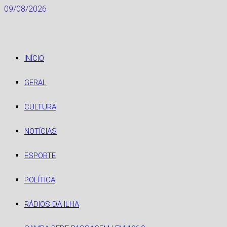
Skip
09/08/2026
to
content
INÍCIO
GERAL
CULTURA
NOTÍCIAS
ESPORTE
POLÍTICA
RÁDIOS DA ILHA