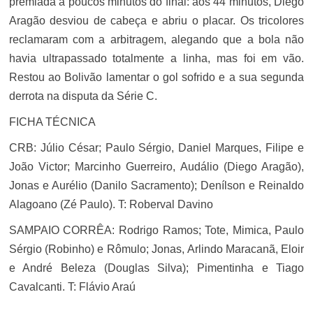
premiada a poucos minutos do final: aos 44 minutos, Diego
Aragão desviou de cabeça e abriu o placar. Os tricolores
reclamaram com a arbitragem, alegando que a bola não
havia ultrapassado totalmente a linha, mas foi em vão.
Restou ao Bolivão lamentar o gol sofrido e a sua segunda
derrota na disputa da Série C.
FICHA TÉCNICA
CRB
: Júlio César; Paulo Sérgio, Daniel Marques, Filipe e
João Victor; Marcinho Guerreiro, Audálio (Diego Aragão),
Jonas e Aurélio (Danilo Sacramento); Denílson e Reinaldo
Alagoano (Zé Paulo). T: Roberval Davino
SAMPAIO CORRÊA
: Rodrigo Ramos; Tote, Mimica, Paulo
Sérgio (Robinho) e Rômulo; Jonas, Arlindo Maracanã, Eloir
e André Beleza (Douglas Silva); Pimentinha e Tiago
Cavalcanti. T: Flávio Araú