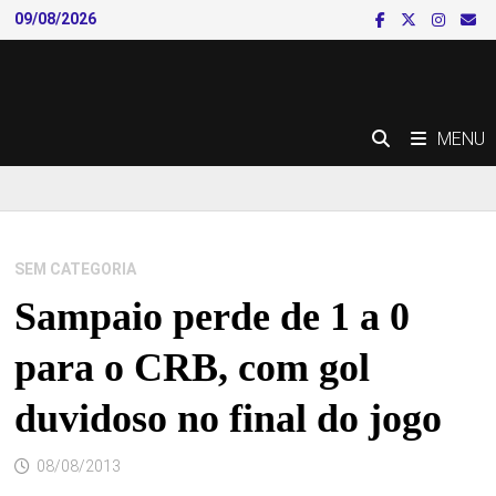
Skip
09/08/2026
to
content
MENU
SEM CATEGORIA
Sampaio perde de 1 a 0
para o CRB, com gol
duvidoso no final do jogo
08/08/2013