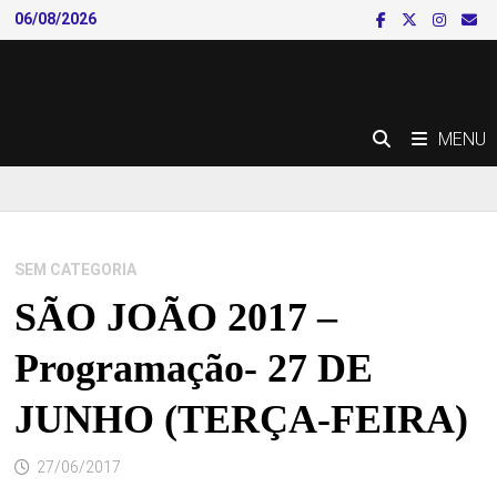
Skip
06/08/2026
to
content
MENU
SEM CATEGORIA
SÃO JOÃO 2017 –
Programação- 27 DE
JUNHO (TERÇA-FEIRA)
27/06/2017