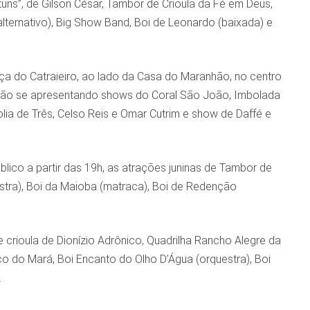
uns”, de Gilson César, Tambor de Crioula da Fé em Deus,
alternativo), Big Show Band, Boi de Leonardo (baixada) e
a do Catraieiro, ao lado da Casa do Maranhão, no centro
i estarão se apresentando shows do Coral São João, Imbolada
ia de Três, Celso Reis e Omar Cutrim e show de Daffé e
lico a partir das 19h, as atrações juninas de Tambor de
estra), Boi da Maioba (matraca), Boi de Redenção
crioula de Dionízio Adrônico, Quadrilha Rancho Alegre da
o do Mará, Boi Encanto do Olho D’Água (orquestra), Boi
.