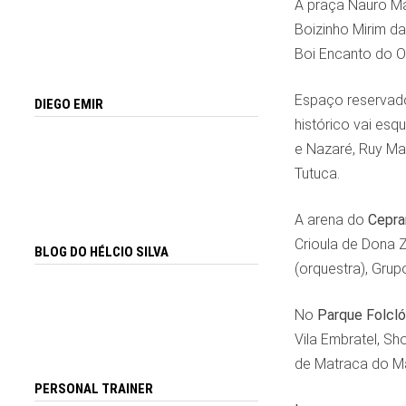
A praça Nauro Mac
Boizinho Mirim da
Boi Encanto do Ol
Espaço reservado
DIEGO EMIR
histórico vai esq
e Nazaré, Ruy Ma
Tutuca.
A arena do
Cepr
Crioula de Dona Z
BLOG DO HÉLCIO SILVA
(orquestra), Grup
No
Parque Folcló
Vila Embratel, S
de Matraca do Ma
PERSONAL TRAINER