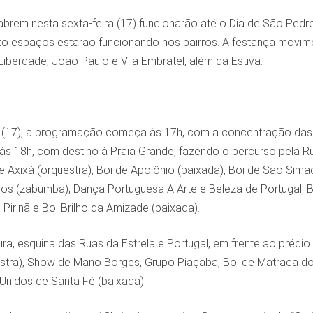
rem nesta sexta-feira (17) funcionarão até o Dia de São Pedro
oito espaços estarão funcionando nos bairros. A festança movim
Liberdade, João Paulo e Vila Embratel, além da Estiva.
a (17), a programação começa às 17h, com a concentração das b
s 18h, com destino à Praia Grande, fazendo o percurso pela Ru
de Axixá (orquestra), Boi de Apolônio (baixada), Boi de São Simão
s (zabumba), Dança Portuguesa A Arte e Beleza de Portugal, Boi
 Pirinã e Boi Brilho da Amizade (baixada).
ra, esquina das Ruas da Estrela e Portugal, em frente ao prédi
stra), Show de Mano Borges, Grupo Piaçaba, Boi de Matraca do 
 Unidos de Santa Fé (baixada).