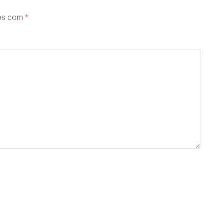
dos com
*