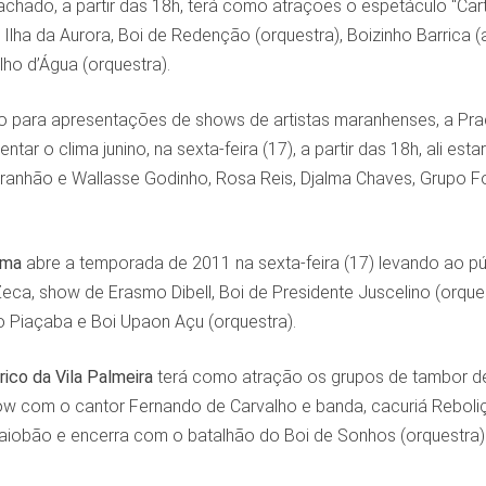
hado, a partir das 18h, terá como atrações o espetáculo “Cart
 Ilha da Aurora, Boi de Redenção (orquestra), Boizinho Barrica (
ho d’Água (orquestra).
 para apresentações de shows de artistas maranhenses, a Praç
uentar o clima junino, na sexta-feira (17), a partir das 18h, al
ranhão e Wallasse Godinho, Rosa Reis, Djalma Chaves, Grupo Fol
ama
abre a temporada de 2011 na sexta-feira (17) levando ao púb
eca, show de Erasmo Dibell, Boi de Presidente Juscelino (orqu
o Piaçaba e Boi Upaon Açu (orquestra).
rico da Vila Palmeira
terá como atração os grupos de tambor de 
how com o cantor Fernando de Carvalho e banda, cacuriá Reboliç
iobão e encerra com o batalhão do Boi de Sonhos (orquestra)