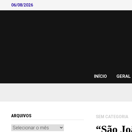
Skip
06/08/2026
to
content
INÍCIO
GERAL
ARQUIVOS
SEM CATEGORIA
“São Jo
Arquivos