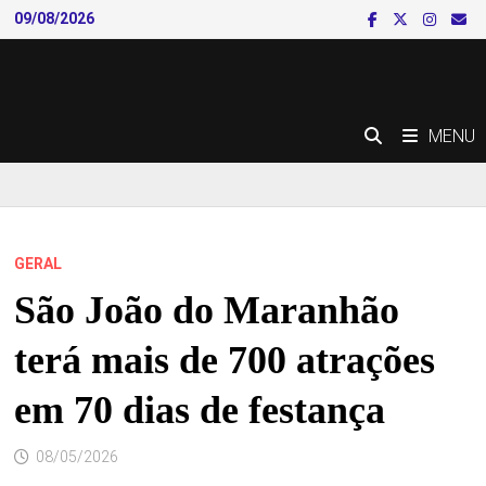
Skip
09/08/2026
to
content
MENU
GERAL
São João do Maranhão
terá mais de 700 atrações
em 70 dias de festança
08/05/2026