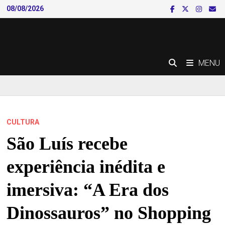
Skip
08/08/2026
to
content
MENU
CULTURA
São Luís recebe
experiência inédita e
imersiva: “A Era dos
Dinossauros” no Shopping