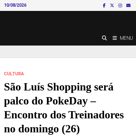
Skip
10/08/2026
to
content
MENU
CULTURA
São Luís Shopping será
palco do PokeDay –
Encontro dos Treinadores
no domingo (26)