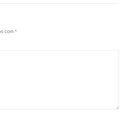
dos com
*