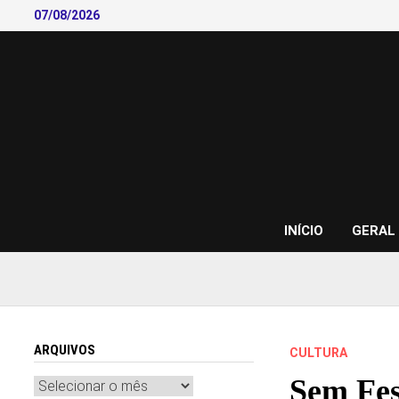
Skip
07/08/2026
to
content
INÍCIO
GERAL
ARQUIVOS
CULTURA
Sem Fes
Arquivos