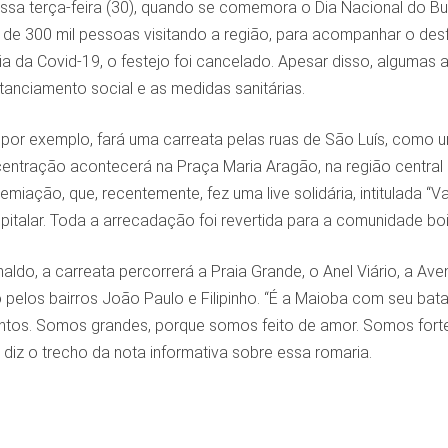
essa terça-feira (30), quando se comemora o Dia Nacional do Bum
 de 300 mil pessoas visitando a região, para acompanhar o des
a da Covid-19, o festejo foi cancelado. Apesar disso, algumas 
tanciamento social e as medidas sanitárias.
por exemplo, fará uma carreata pelas ruas de São Luís, como um
entração acontecerá na Praça Maria Aragão, na região central 
miação, que, recentemente, fez uma live solidária, intitulada “Va
italar. Toda a arrecadação foi revertida para a comunidade boie
ldo, a carreata percorrerá a Praia Grande, o Anel Viário, a Av
 pelos bairros João Paulo e Filipinho. “É a Maioba com seu bat
ntos. Somos grandes, porque somos feito de amor. Somos forte
 diz o trecho da nota informativa sobre essa romaria.