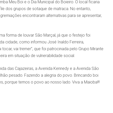
ba Meu Boi e o Dia Municipal do Boieiro. O local ficaria
file dos grupos de sotaque de matraca. No entanto,
agremiações encontraram alternativas para se apresentar,
a forma de louvar São Marçal, já que o festejo foi
da cidade, como informou José Inaldo Ferreira,
i tocar, vai tremer”, que foi patrocinada pelo Grupo Mirante
ira em situação de vulnerabilidade social.
enida das Cajazeiras, a Avenida Kennedy e a Avenida São
alhão pesado. Fazendo a alegria do povo. Brincando boi
s, porque temos o povo ao nosso lado. Viva a Maioba!!!