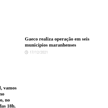
Gaeco realiza operação em seis
municípios maranhenses
17/12/2021
l, vamos
no
o, no
das 18h.