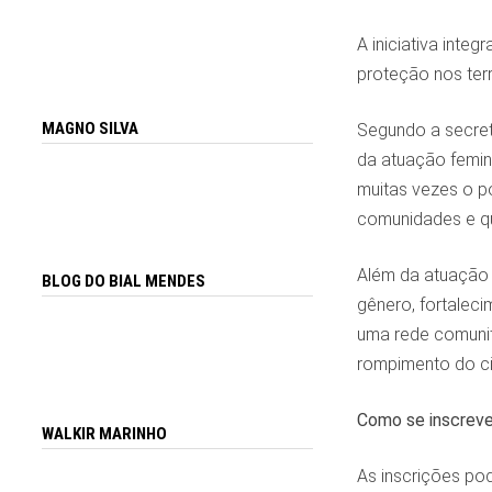
A iniciativa inte
proteção nos ter
MAGNO SILVA
Segundo a secret
da atuação femini
muitas vezes o p
comunidades e qu
Além da atuação 
BLOG DO BIAL MENDES
gênero, fortalec
uma rede comunitá
rompimento do cic
Como se inscreve
WALKIR MARINHO
As inscrições pod