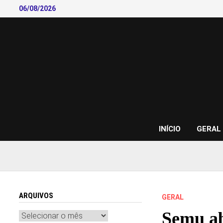
Skip
06/08/2026
to
content
INÍCIO
GERAL
ARQUIVOS
GERAL
Semu ab
Arquivos