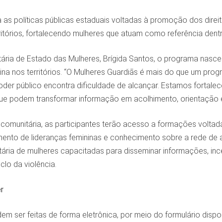
gra as políticas públicas estaduais voltadas à promoção dos dir
ritórios, fortalecendo mulheres que atuam como referência den
ária de Estado das Mulheres, Brígida Santos, o programa nasce
na nos territórios. “O Mulheres Guardiãs é mais do que um prog
oder público encontra dificuldade de alcançar. Estamos fortal
e podem transformar informação em acolhimento, orientação e 
comunitária, as participantes terão acesso a formações voltada
imento de lideranças femininas e conhecimento sobre a rede de 
ria de mulheres capacitadas para disseminar informações, incent
lo da violência.
r
em ser feitas de forma eletrônica, por meio do formulário dispo