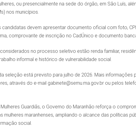
lheres, ou presencialmente na sede do órgão, em São Luís, alé
s) nos municípios.
 as candidatas devem apresentar documento oficial com foto, C
ima, comprovante de inscrição no CadÚnico e documento banc
s considerados no processo seletivo estão renda familiar, resid
balho informal e histórico de vulnerabilidade social.
 da seleção está previsto para julho de 2026. Mais informações 
res, através do e-mail gabinete@semu.ma.gov.br ou pelos telefo
Mulheres Guardiãs, o Governo do Maranhão reforça o compro
s mulheres maranhenses, ampliando o alcance das políticas públ
ormação social.