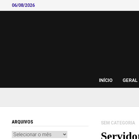
Skip
06/08/2026
to
content
INÍCIO
GERAL
ARQUIVOS
SEM CATEGORIA
Servido
Arquivos