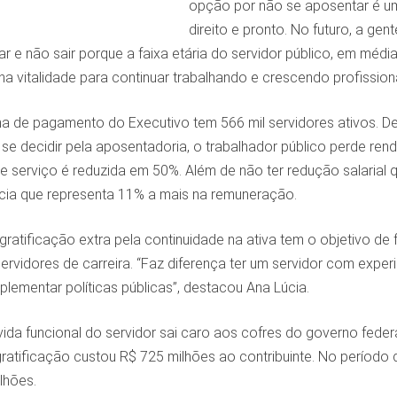
opção por não se aposentar é uma
direito e pronto. No futuro, a ge
ar e não sair porque a faixa etária do servidor público, em médi
a vitalidade para continuar trabalhando e crescendo profissiona
ha de pagamento do Executivo tem 566 mil servidores ativos. De
e decidir pela aposentadoria, o trabalhador público perde rend
 serviço é reduzida em 50%. Além de não ter redução salarial q
ia que representa 11% a mais na remuneração.
ratificação extra pela continuidade na ativa tem o objetivo d
ervidores de carreira. “Faz diferença ter um servidor com exper
lementar políticas públicas”, destacou Ana Lúcia.
 vida funcional do servidor sai caro aos cofres do governo fe
gratificação custou R$ 725 milhões ao contribuinte. No períod
lhões.