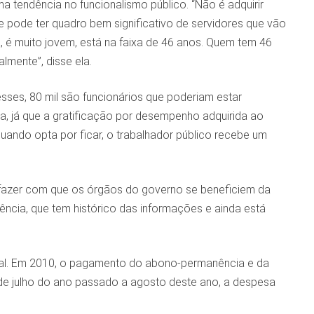
 tendência no funcionalismo público. “Não é adquirir
nte pode ter quadro bem significativo de servidores que vão
a, é muito jovem, está na faixa de 46 anos. Quem tem 46
lmente”, disse ela.
sses, 80 mil são funcionários que poderiam estar
a, já que a gratificação por desempenho adquirida ao
uando opta por ficar, o trabalhador público recebe um
e fazer com que os órgãos do governo se beneficiem da
iência, que tem histórico das informações e ainda está
deral. Em 2010, o pagamento do abono-permanência e da
o de julho do ano passado a agosto deste ano, a despesa