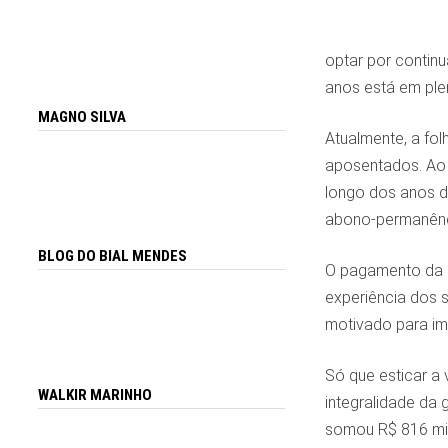
optar por continu
anos está em plen
MAGNO SILVA
Atualmente, a fol
aposentados. Ao s
longo dos anos de
abono-permanênc
BLOG DO BIAL MENDES
O pagamento da g
experiência dos s
motivado para imp
Só que esticar a
WALKIR MARINHO
integralidade da 
somou R$ 816 mi