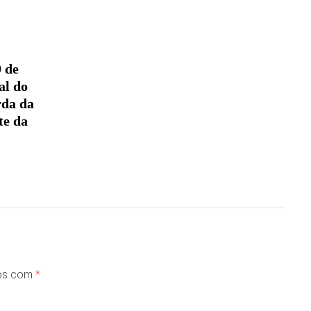
9 de
al do
rda da
te da
dos com
*