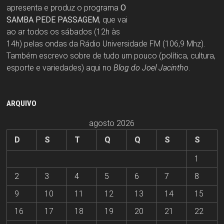
apresenta e produz o programa
O
SAMBA PEDE PASSAGEM
, que vai
ao ar todos os sábados (12h às
14h) pelas ondas da Rádio Universidade FM (106,9 Mhz).
Também escrevo sobre de tudo um pouco (política, cultura,
esporte e variedades) aqui no
Blog do Joel Jacintho
.
ARQUIVO
agosto 2026
D
S
T
Q
Q
S
S
1
2
3
4
5
6
7
8
9
10
11
12
13
14
15
16
17
18
19
20
21
22