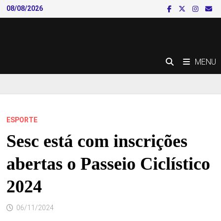
Skip
08/08/2026
to
content
MENU
ESPORTE
Sesc está com inscrições
abertas o Passeio Ciclístico
2024
06/11/2024