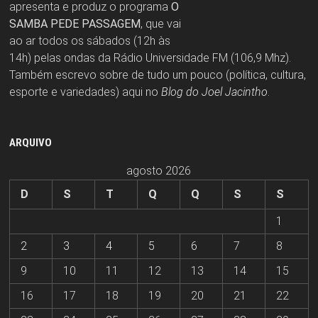
apresenta e produz o programa
O
SAMBA PEDE PASSAGEM
, que vai
ao ar todos os sábados (12h às
14h) pelas ondas da Rádio Universidade FM (106,9 Mhz).
Também escrevo sobre de tudo um pouco (política, cultura,
esporte e variedades) aqui no
Blog do Joel Jacintho
.
ARQUIVO
agosto 2026
D
S
T
Q
Q
S
S
1
2
3
4
5
6
7
8
9
10
11
12
13
14
15
16
17
18
19
20
21
22