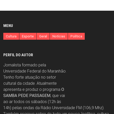
MENU
Cultura
Esporte
Geral
Notícias
Política
PERFIL DO AUTOR
Jornalista formado pela
Universidade Federal do Maranhão.
Tenho forte atuação no setor
cultural da cidade. Atualmente
apresenta e produz o programa
O
SAMBA PEDE PASSAGEM
, que vai
ao ar todos os sábados (12h às
14h) pelas ondas da Rádio Universidade FM (106,9 Mhz).
Também escrevo sobre de tudo um pouco (política, cultura,