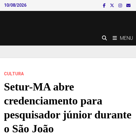
Skip
10/08/2026
to
content
MENU
CULTURA
Setur-MA abre
credenciamento para
pesquisador júnior durante
o São João