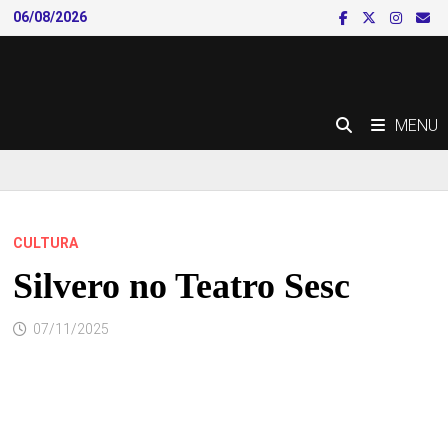
Skip
06/08/2026
to
content
MENU
CULTURA
Silvero no Teatro Sesc
07/11/2025