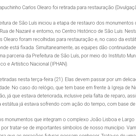
apuchinho Carlos Olearo foi retirada para restauração (Divulgaç
eitura de São Luís iniciou a etapa de restauro dos monumentos
ua de Nazaré e entorno, no Centro Histórico de São Luís. Nesta 
s Olearo foram recolhidas para restauração e, no caso da está
 onde está fixada. Simultaneamente, as equipes dão continuidad
 parceria da Prefeitura de São Luís, por meio do Instituto Muni
ico e Artístico Nacional (IPHAN).
tiradas nesta terça-feira (21). Elas devem passar por um delica
idade. No caso do relógio, que tem base em frente à Igreja de
o, já que estava deteriorada, inclusive pela falta de reparo, 
 a estátua já estava sofrendo com ação do tempo, com base de
os monumentos que integram o complexo João Lisboa e Largo 
 por tratar-se de importantes símbolos de nosso município. Vam
para que as gerações futuras possam conhecer. Trata-se de uma