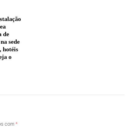
stalação
nea
a de
 na sede
, hotéis
eja o
dos com
*