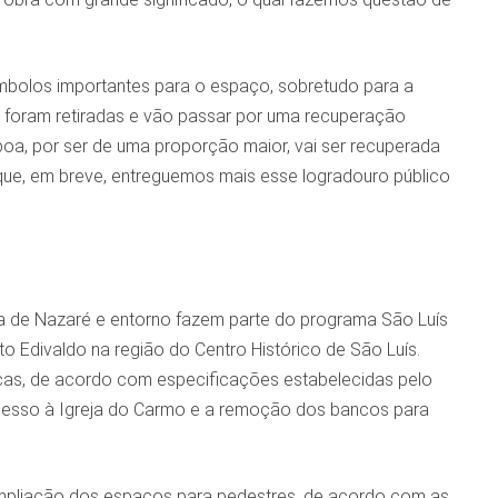
ímbolos importantes para o espaço, sobretudo para a
s, foram retiradas e vão passar por uma recuperação
oa, por ser de uma proporção maior, vai ser recuperada
que, em breve, entreguemos mais esse logradouro público
a de Nazaré e entorno fazem parte do programa São Luís
to Edivaldo na região do Centro Histórico de São Luís.
peças, de acordo com especificações estabelecidas pelo
esso à Igreja do Carmo e a remoção dos bancos para
 ampliação dos espaços para pedestres, de acordo com as