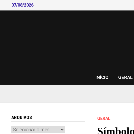
Skip
07/08/2026
to
content
INÍCIO
GERAL
ARQUIVOS
GERAL
Símbolo
Arquivos