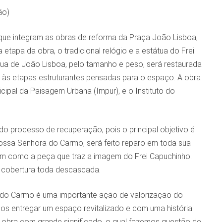
ão)
 que integram as obras de reforma da Praça João Lisboa,
etapa da obra, o tradicional relógio e a estátua do Frei
tua de João Lisboa, pelo tamanho e peso, será restaurada
e às etapas estruturantes pensadas para o espaço. A obra
cipal da Paisagem Urbana (Impur), e o Instituto do
do processo de recuperação, pois o principal objetivo é
 Nossa Senhora do Carmo, será feito reparo em toda sua
assim como a peça que traz a imagem do Frei Capuchinho.
 cobertura toda descascada.
do Carmo é uma importante ação de valorização do
os entregar um espaço revitalizado e com uma história
 obra com grande significado, o qual fazemos questão de