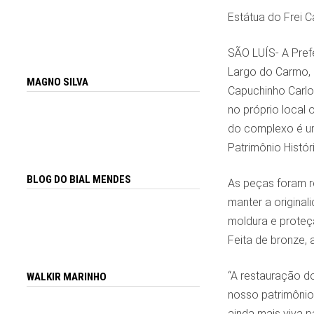
Estátua do Frei C
SÃO LUÍS- A Pref
Largo do Carmo, R
MAGNO SILVA
Capuchinho Carlo
no próprio local
do complexo é uma
Patrimônio Histór
BLOG DO BIAL MENDES
As peças foram re
manter a original
moldura e proteçã
Feita de bronze,
“A restauração d
WALKIR MARINHO
nosso patrimônio
ainda mais viva 