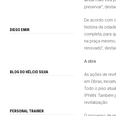
preservar”, desta
De acordo com o 
história da cidad
DIEGO EMIR
completa, para q
na praça mesmo, 
renovado”, desta
A obra
BLOG DO HÉLCIO SILVA
As ações de revi
em Obras, iniciat
Todo o piso atual
IPHAN. Também já
revitalização.
PERSONAL TRAINER
O processo de re