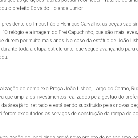
cou o prefeito Edivaldo Holanda Junior.
presidente do Impur, Fábio Henrique Carvalho, as peças são s
e. “O relógio e a imagem do Frei Capuchinho, que são mais leve
ue durem por muito mais anos. No caso da estátua de João Lisb
durante toda a etapa estruturante, que segue avançando para 
cou.
talização do complexo Praça João Lisboa, Largo do Carmo, Ru
iva que amplia os investimentos realizados pela gestão do prefei
 da área já foi retirado e está sendo substituído pelas novas 
 foram executados os serviços de construção da rampa de ac
vitalização do local ainda prevê novo projeto de paisagismo,