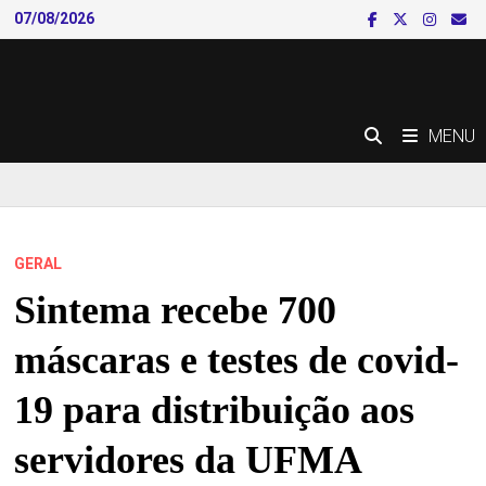
Skip
07/08/2026
to
content
MENU
GERAL
Sintema recebe 700
máscaras e testes de covid-
19 para distribuição aos
servidores da UFMA