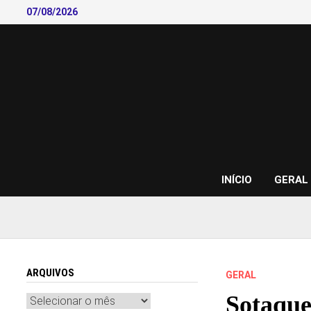
Skip
07/08/2026
to
content
INÍCIO
GERAL
ARQUIVOS
GERAL
Sotaque
Arquivos