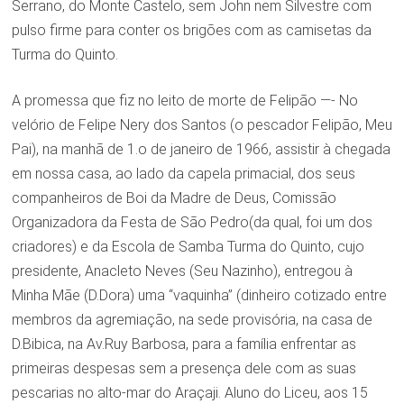
Serrano, do Monte Castelo, sem John nem Silvestre com
pulso firme para conter os brigões com as camisetas da
Turma do Quinto.
A promessa que fiz no leito de morte de Felipão —- No
velório de Felipe Nery dos Santos (o pescador Felipão, Meu
Pai), na manhã de 1.o de janeiro de 1966, assistir à chegada
em nossa casa, ao lado da capela primacial, dos seus
companheiros de Boi da Madre de Deus, Comissão
Organizadora da Festa de São Pedro(da qual, foi um dos
criadores) e da Escola de Samba Turma do Quinto, cujo
presidente, Anacleto Neves (Seu Nazinho), entregou à
Minha Mãe (D.Dora) uma “vaquinha” (dinheiro cotizado entre
membros da agremiação, na sede provisória, na casa de
D.Bibica, na Av.Ruy Barbosa, para a família enfrentar as
primeiras despesas sem a presença dele com as suas
pescarias no alto-mar do Araçaji. Aluno do Liceu, aos 15