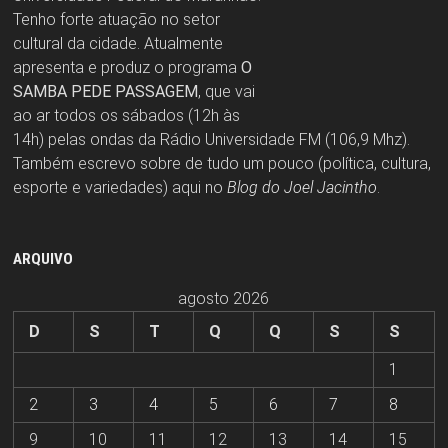
Tenho forte atuação no setor
cultural da cidade. Atualmente
apresenta e produz o programa
O
SAMBA PEDE PASSAGEM
, que vai
ao ar todos os sábados (12h às
14h) pelas ondas da Rádio Universidade FM (106,9 Mhz).
Também escrevo sobre de tudo um pouco (política, cultura,
esporte e variedades) aqui no
Blog do Joel Jacintho
.
ARQUIVO
agosto 2026
D
S
T
Q
Q
S
S
1
2
3
4
5
6
7
8
9
10
11
12
13
14
15