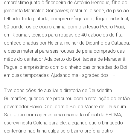
empréstimo junto à financeira de Antônio Henrique, filho do
jornalista Marinaldo Gonçalves; restaurei a sede, do piso ao
telhado, toda pintada; comprei refrigerador, fogão industrial;
50 pandeiros de couro animal com o artesão Pedro Piauí,
em Ribamar; tecidos para roupas de 40 caboclos de fita
confeccionadas por Helena, mulher de Diquinho da Catuaba;
e deixei material para seis roupas de pena comprado das
mãos do cantador Adalberto do Boi Itapera de Maracanã.
Paguei o empréstimo com o dinheiro das brincadas do Boi
em duas temporadas! Ajudando mal- agradecidos —-
Tive condições de auxiliar a diretoria de Deusdedith
Guimarães, quando me procurou com a retaliação do então
governador Flávio Dino, com o Boi da Madre de Deus num
São João com apenas uma chamada oficial da SECMA;
escrevi nesta Coluna para ele, alegando que o brinquedo
centenário não tinha culpa se o bairro preferiu outro