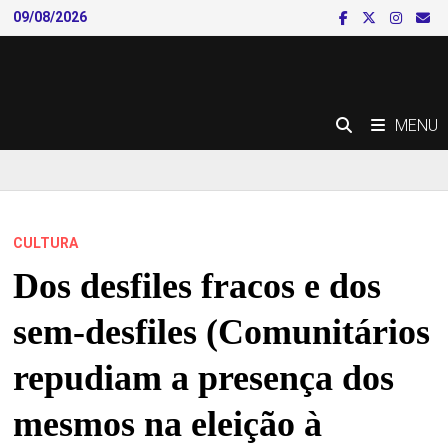
Skip
09/08/2026
to
content
MENU
CULTURA
Dos desfiles fracos e dos
sem-desfiles (Comunitários
repudiam a presença dos
mesmos na eleição à