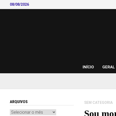
Skip
08/08/2026
to
content
INÍCIO
GERAL
ARQUIVOS
SEM CATEGORIA
Sou mor
Arquivos