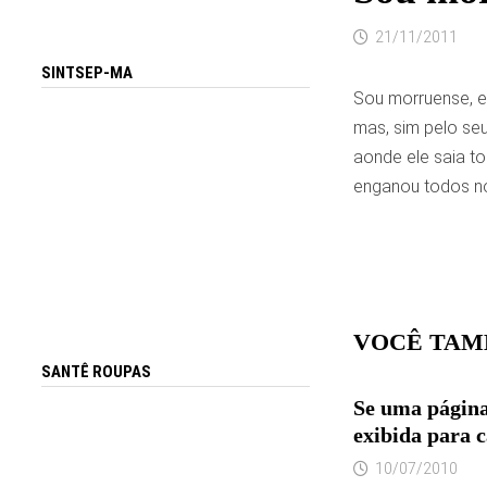
21/11/2011
SINTSEP-MA
Sou morruense, e
mas, sim pelo se
aonde ele saia t
enganou todos n
VOCÊ TAM
SANTÊ ROUPAS
Se uma página
exibida para 
10/07/2010