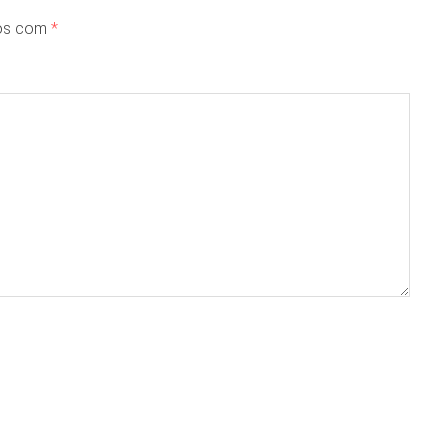
dos com
*