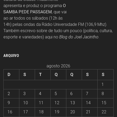
apresenta e produz o programa
O
SAMBA PEDE PASSAGEM
, que vai
ao ar todos os sábados (12h às
14h) pelas ondas da Rádio Universidade FM (106,9 Mhz).
Também escrevo sobre de tudo um pouco (política, cultura,
esporte e variedades) aqui no
Blog do Joel Jacintho
.
ARQUIVO
agosto 2026
D
S
T
Q
Q
S
S
1
2
3
4
5
6
7
8
9
10
11
12
13
14
15
16
17
18
19
20
21
22