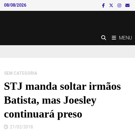
Skip
08/08/2026
to
content
MENU
SEM CATEGORIA
STJ manda soltar irmãos
Batista, mas Joesley
continuará preso
21/02/2018